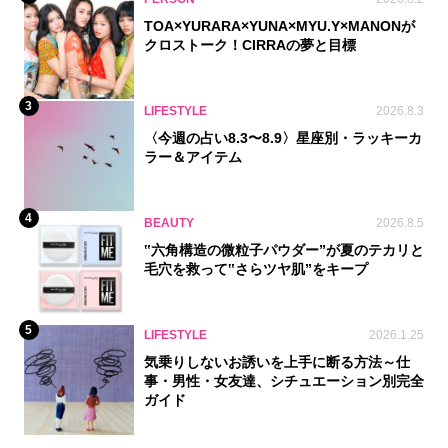
TOA×YURARA×YUNA×MYU.Y×MANONが
クロストーク！CIRRAの夢と目標
3
LIFESTYLE
2026.8.3
〈今週の占い8.3〜8.9〉星座別・ラッキーカ
ラー＆アイテム
4
BEAUTY
2026.8.5
‟六角構造の微粒子パウダー”が夏のテカリと
毛穴を救って‟さらツヤ肌”をキープ
5
LIFESTYLE
2026.1.25
気乗りしないお誘いを上手に断る方法～仕
事・男性・女友達、シチュエーション別完全
ガイド