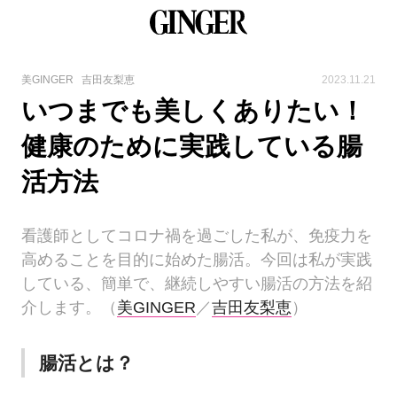
美GINGER
吉田友梨恵
2023.11.21
いつまでも美しくありたい！
健康のために実践している腸
活方法
看護師としてコロナ禍を過ごした私が、免疫力を
高めることを目的に始めた腸活。今回は私が実践
している、簡単で、継続しやすい腸活の方法を紹
介します。（
美GINGER
／
吉田友梨恵
）
腸活とは？