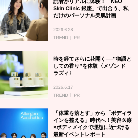
読者がリアルに体験！「NEO
Skin Clinic 銀座」で出合う、私
だけのパーソナル美肌計画
2026.6.28
TREND
PR
時を経てさらに花開く──‟物語と
しての香り”を体験〈メゾン ド
ラズィ〉
2026.6.17
TREND
PR
「体重を落とす」から「ボディラ
インを整える」時代へ！美容医療
×ボディメイクで理想に近づける
最新イベントレポート