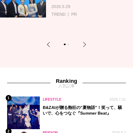
2026.5.29
TREND
PR
Previous
Next
1
2
Ranking
人気記事
1
LIFESTYLE
2026.7.31
B&ZAIが贈る熱狂の“夏物語”！笑って、騒
いで、心をつなぐ『Summer Beat』
2
PERSON
2026.8.2