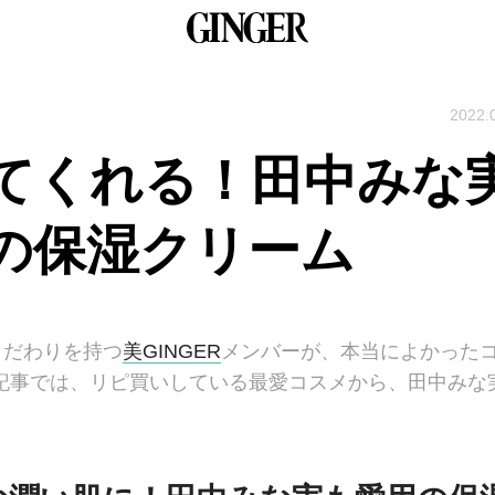
2022.
てくれる！田中みな
の保湿クリーム
こだわりを持つ
美GINGER
メンバーが、本当によかった
記事では、リピ買いしている最愛コスメから、田中みな