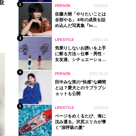
湿
2
PERSON
2026.8.6
佐藤大樹「やりたいことは
全部やる」 6年の成長を詰
め込んだ写真集『In
Motion』に込めた覚悟
3
LIFESTYLE
2026.1.25
気乗りしないお誘いを上手
に断る方法～仕事・男性・
女友達、シチュエーション
別完全ガイド
4
PERSON
2022.10.15
田中みな実の“快感”な瞬間
とは？愛犬とのラブラブシ
ョットも公開
5
LIFESTYLE
2026.8.8
ページをめくるたび、海に
沈み還る。沢尻エリカが導
く‟深呼吸の夏”