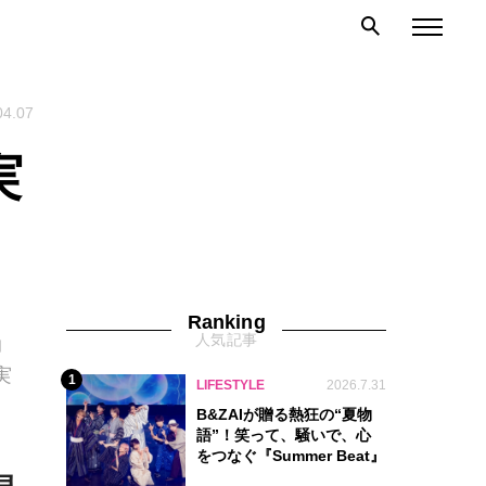
04.07
実
Ranking
人気記事
コ
実
1
LIFESTYLE
2026.7.31
B&ZAIが贈る熱狂の“夏物
語”！笑って、騒いで、心
をつなぐ『Summer Beat』