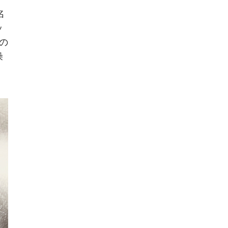
名
ッ
の
燥