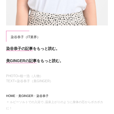
染谷恭子（IT業界）
染谷恭子の記事
をもっと読む。
美GINGERの記事
をもっと読む。
PHOTO=植一浩（人物）
TEXT=染谷恭子（美GINGER）
HOME
美GINGER
染谷恭子
ルビーソルトでの入浴で､温泉上がりのように身体の芯からポカポカ
に！