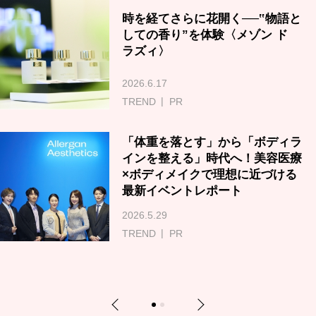
時を経てさらに花開く──‟物語と
しての香り”を体験〈メゾン ド
ラズィ〉
2026.6.17
TREND
PR
「体重を落とす」から「ボディラ
インを整える」時代へ！美容医療
×ボディメイクで理想に近づける
最新イベントレポート
2026.5.29
TREND
PR
Previous
Next
1
2