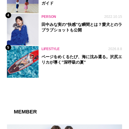
ガイド
4
PERSON
2022.10.15
田中みな実の“快感”な瞬間とは？愛犬とのラ
ブラブショットも公開
5
LIFESTYLE
2026.8.8
ページをめくるたび、海に沈み還る。沢尻エ
リカが導く‟深呼吸の夏”
MEMBER