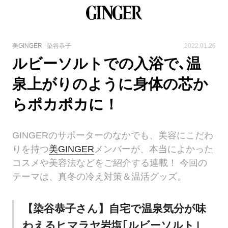
美GINGER
染谷恭子
2022.01.26
ルビーソルトでの入浴で､温
泉上がりのように身体の芯か
らポカポカに！
GINGERのサポーターのなかでも、美容にこだわ
りを持つ
美GINGER
メンバーが、本当によかった
コスメや美容法などをご紹介する連載！ 今回の
テーマは、真冬の冷え対策＆温活グッズ。
【染谷恭子さん】自宅で温泉気分が味
わえるヒマラヤ岩塩｢ルビーソルト｣