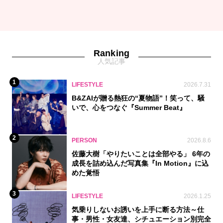
Ranking
人気記事
1
LIFESTYLE
2026.7.31
B&ZAIが贈る熱狂の“夏物語”！笑って、騒
いで、心をつなぐ『Summer Beat』
2
PERSON
2026.8.6
佐藤大樹「やりたいことは全部やる」 6年の
成長を詰め込んだ写真集『In Motion』に込
めた覚悟
3
LIFESTYLE
2026.1.25
気乗りしないお誘いを上手に断る方法～仕
事・男性・女友達、シチュエーション別完全