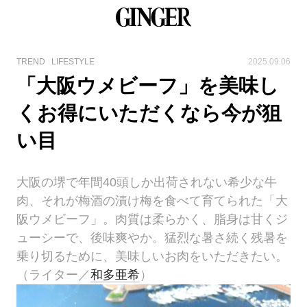
TREND
LIFESTYLE
2025.09.06
「大阪ウメビーフ」を美味し
くお得にいただくなら今が狙
い目
大阪の堺で年間40頭しか出荷されない希少な牛
肉、それが梅酒の漬け梅を食べて育てられた「大
阪ウメビーフ」。肉質は柔らかく、脂身は甘くジ
ューシーで、後味爽やか。猛烈な暑さ続く残暑を
乗り切るために、美味しいお肉をいただきたい。
（ライター／
和多亜希
）