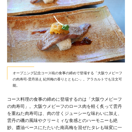
オープニング記念コース暁の食事の締めで登場する「大阪ウメビーフ
の肉寿司-雲丹添え 紀州梅の香りとともに-」。アラカルトでも注文可
能。
コース料理の食事の締めに登場するのは「大阪ウメビーフ
の肉寿司」。大阪ウメビーフのロース肉を軽く炙って雲丹
を重ねた肉寿司は、肉の甘くジューシーな味わいに加え、
雲丹の磯の風味やクリーミィな食感とのハーモニーも絶
妙。醬油ベースにたたいた南高梅を混ぜたタレも味変に一