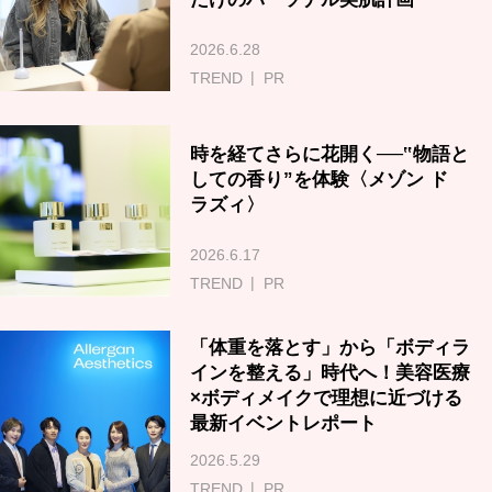
2026.6.28
TREND
PR
時を経てさらに花開く──‟物語と
しての香り”を体験〈メゾン ド
ラズィ〉
2026.6.17
TREND
PR
「体重を落とす」から「ボディラ
インを整える」時代へ！美容医療
×ボディメイクで理想に近づける
最新イベントレポート
2026.5.29
TREND
PR