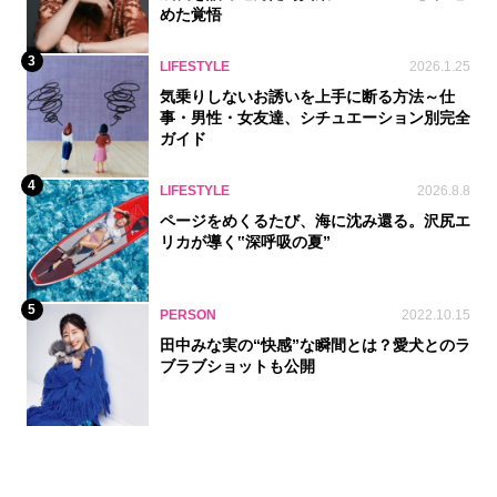
めた覚悟
3
LIFESTYLE
2026.1.25
気乗りしないお誘いを上手に断る方法～仕
事・男性・女友達、シチュエーション別完全
ガイド
4
LIFESTYLE
2026.8.8
ページをめくるたび、海に沈み還る。沢尻エ
リカが導く‟深呼吸の夏”
5
PERSON
2022.10.15
田中みな実の“快感”な瞬間とは？愛犬とのラ
ブラブショットも公開