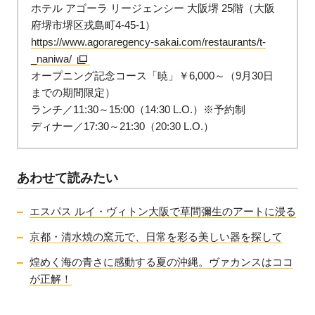
ホテル アゴーラ リージェンシー 大阪堺 25階（大阪
府堺市堺区戎島町4-45-1）
https://www.agoraregency-sakai.com/restaurants/t-
_naniwa/
オープニング記念コース「暁」￥6,000～（9月30日
までの期間限定）
ランチ／11:30～15:00（14:30 L.O.）※予約制
ディナー／17:30～21:30（20:30 L.O.）
あわせて読みたい
エスパス ルイ・ヴィトン大阪で草間彌生のアートに浸る
京都・清水焼の窯元で、日常を彩る美しい器を探して
煌めく海の青さに感動する夏の沖縄。ヴァカンスはココ
が正解！