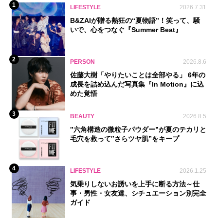
1
LIFESTYLE
2026.7.31
B&ZAIが贈る熱狂の“夏物語”！笑って、騒
いで、心をつなぐ『Summer Beat』
2
PERSON
2026.8.6
佐藤大樹「やりたいことは全部やる」 6年の
成長を詰め込んだ写真集『In Motion』に込
めた覚悟
3
BEAUTY
2026.8.5
‟六角構造の微粒子パウダー”が夏のテカリと
毛穴を救って‟さらツヤ肌”をキープ
4
LIFESTYLE
2026.1.25
気乗りしないお誘いを上手に断る方法～仕
事・男性・女友達、シチュエーション別完全
ガイド