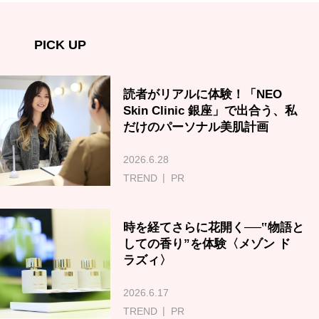
PICK UP
読者がリアルに体験！「NEO
Skin Clinic 銀座」で出合う、私
だけのパーソナル美肌計画
2026.6.28
TREND
PR
時を経てさらに花開く──‟物語と
しての香り”を体験〈メゾン ド
ラズィ〉
2026.6.17
TREND
PR