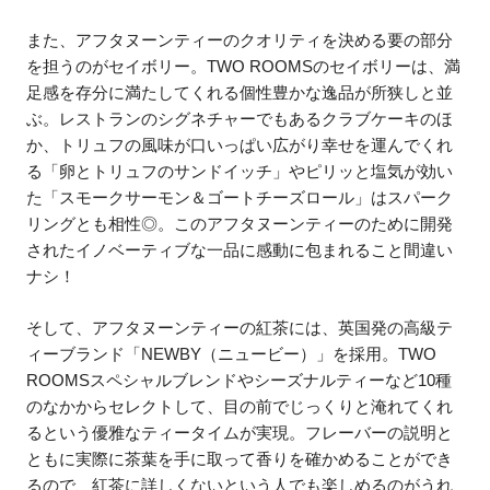
また、アフタヌーンティーのクオリティを決める要の部分
を担うのがセイボリー。TWO ROOMSのセイボリーは、満
足感を存分に満たしてくれる個性豊かな逸品が所狭しと並
ぶ。レストランのシグネチャーでもあるクラブケーキのほ
か、トリュフの風味が口いっぱい広がり幸せを運んでくれ
る「卵とトリュフのサンドイッチ」やピリッと塩気が効い
た「スモークサーモン＆ゴートチーズロール」はスパーク
リングとも相性◎。このアフタヌーンティーのために開発
されたイノベーティブな一品に感動に包まれること間違い
ナシ！
そして、アフタヌーンティーの紅茶には、英国発の高級テ
ィーブランド「NEWBY（ニュービー）」を採用。TWO
ROOMSスペシャルブレンドやシーズナルティーなど10種
のなかからセレクトして、目の前でじっくりと淹れてくれ
るという優雅なティータイムが実現。フレーバーの説明と
ともに実際に茶葉を手に取って香りを確かめることができ
るので、紅茶に詳しくないという人でも楽しめるのがうれ