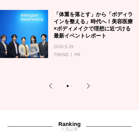
「体重を落とす」から「ボディラ
インを整える」時代へ！美容医療
×ボディメイクで理想に近づける
最新イベントレポート
2026.5.29
TREND
PR
Previous
Next
1
2
Ranking
人気記事