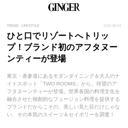
TREND
LIFESTYLE
2025.08.03
ひと口でリゾートへトリッ
プ！ブランド初のアフタヌー
ンティーが登場
東京・表参道にあるモダンダイニング＆大人のナ
イトスポット「TWO ROOMS」から、待望のア
フタヌーンティーが登場。世界各国の料理文化を
融合させた独創的なフュージョン料理を提供する
ブランドだからこその、美しい見た目だけじゃな
い、その本気のスイーツ＆セイボリーを調査！