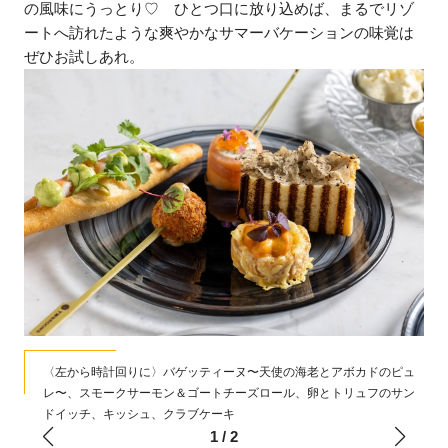
の風味にうっとり♡ ひとつ口に放り込めば、まるでリゾ
ートへ訪れたような爽やかなサマーバケーションの味覚は
ぜひお試しあれ。
〈左から時計回りに〉バゲッティーヌ〜天使の海老とアボカドのピュ
レ〜、スモークサーモン＆ゴートチーズロール、卵とトリュフのサン
ドイッチ、キッシュ、クラブケーキ
1
/
2