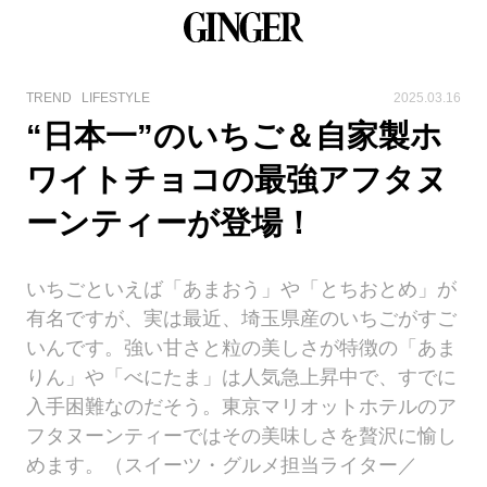
TREND
LIFESTYLE
2025.03.16
“日本一”のいちご＆自家製ホ
ワイトチョコの最強アフタヌ
ーンティーが登場！
いちごといえば「あまおう」や「とちおとめ」が
有名ですが、実は最近、埼玉県産のいちごがすご
いんです。強い甘さと粒の美しさが特徴の「あま
りん」や「べにたま」は人気急上昇中で、すでに
入手困難なのだそう。東京マリオットホテルのア
フタヌーンティーではその美味しさを贅沢に愉し
めます。（スイーツ・グルメ担当ライター／