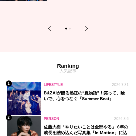
Previous
Next
1
2
Ranking
人気記事
1
LIFESTYLE
2026.7.31
B&ZAIが贈る熱狂の“夏物語”！笑って、騒
いで、心をつなぐ『Summer Beat』
2
PERSON
2026.8.6
佐藤大樹「やりたいことは全部やる」 6年の
成長を詰め込んだ写真集『In Motion』に込