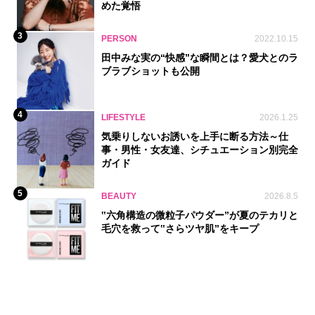
めた覚悟
3
PERSON
2022.10.15
田中みな実の“快感”な瞬間とは？愛犬とのラ
ブラブショットも公開
4
LIFESTYLE
2026.1.25
気乗りしないお誘いを上手に断る方法～仕
事・男性・女友達、シチュエーション別完全
ガイド
5
BEAUTY
2026.8.5
‟六角構造の微粒子パウダー”が夏のテカリと
毛穴を救って‟さらツヤ肌”をキープ