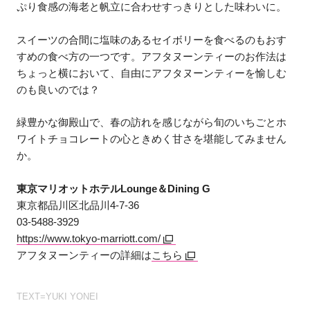
ぷり食感の海老と帆立に合わせすっきりとした味わいに。
スイーツの合間に塩味のあるセイボリーを食べるのもおす
すめの食べ方の一つです。アフタヌーンティーのお作法は
ちょっと横において、自由にアフタヌーンティーを愉しむ
のも良いのでは？
緑豊かな御殿山で、春の訪れを感じながら旬のいちごとホ
ワイトチョコレートの心ときめく甘さを堪能してみません
か。
東京マリオットホテルLounge＆Dining G
東京都品川区北品川4-7-36
03-5488-3929
https://www.tokyo-marriott.com/
アフタヌーンティーの詳細は
こちら
TEXT=YUKI YONEI