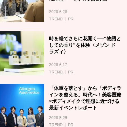
2026.6.28
TREND
PR
時を経てさらに花開く──‟物語と
しての香り”を体験〈メゾン ド
ラズィ〉
2026.6.17
TREND
PR
「体重を落とす」から「ボディラ
インを整える」時代へ！美容医療
×ボディメイクで理想に近づける
最新イベントレポート
2026.5.29
TREND
PR