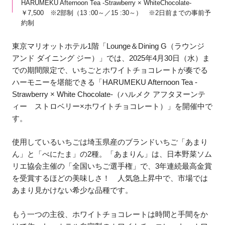
HARUMEKU Afternoon Tea -Strawberry × WhiteChocolate-
￥7,500 ※2部制（13 :00～／15 :30～） ※2日前までの事前予
約制
東京マリオットホテル1階「Lounge＆Dining G（ラウンジ
アンド ダイニング ジー）」では、2025年4月30日（水）ま
での期間限定で、いちごとホワイトチョコレートが奏でる
ハーモニーを堪能できる「HARUMEKU Afternoon Tea -
Strawberry × White Chocolate-（ハルメク アフタヌーンテ
ィー ストロベリー×ホワイトチョコレート）」を開催中で
す。
使用しているいちごは埼玉県産のブランドいちご「あまり
ん」と「べにたま」の2種。「あまりん」は、日本野菜ソム
リエ協会主催の「全国いちご選手権」で、3年連続最高金賞
を受賞するほどの美味しさ！ 人気急上昇中で、市場では
あまり見かけない希少な品種です。
もう一つの主役、ホワイトチョコレートは時間と手間をか