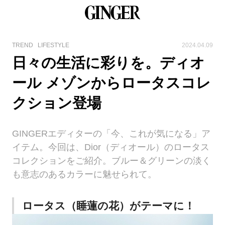
TREND
LIFESTYLE
2024.04.09
日々の生活に彩りを。ディオ
ール メゾンからロータスコレ
クション登場
GINGERエディターの「今、これが気になる」ア
イテム。今回は、Dior（ディオール）のロータス
コレクションをご紹介。ブルー＆グリーンの淡く
も意志のあるカラーに魅せられて。
ロータス（睡蓮の花）がテーマに！