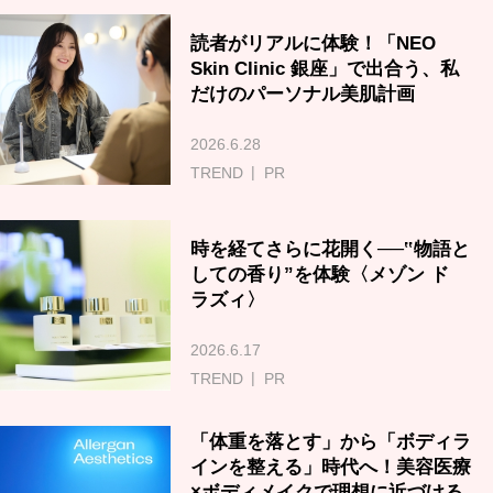
読者がリアルに体験！「NEO
Skin Clinic 銀座」で出合う、私
だけのパーソナル美肌計画
2026.6.28
TREND
PR
時を経てさらに花開く──‟物語と
しての香り”を体験〈メゾン ド
ラズィ〉
2026.6.17
TREND
PR
「体重を落とす」から「ボディラ
インを整える」時代へ！美容医療
×ボディメイクで理想に近づける