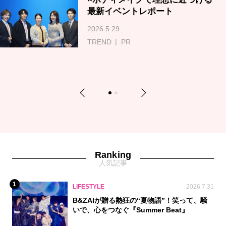
最新イベントレポート
2026.5.29
TREND
PR
Previous
Next
1
2
Ranking
人気記事
1
LIFESTYLE
2026.7.31
B&ZAIが贈る熱狂の“夏物語”！笑って、騒
いで、心をつなぐ『Summer Beat』