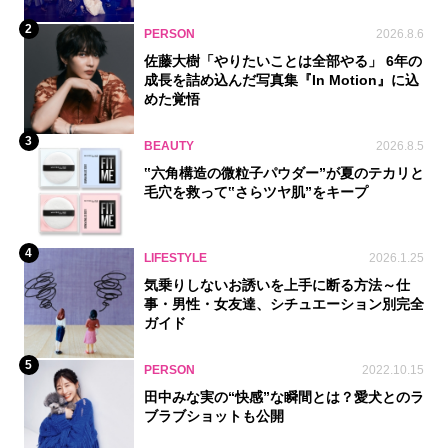
2
PERSON
2026.8.6
佐藤大樹「やりたいことは全部やる」 6年の
成長を詰め込んだ写真集『In Motion』に込
めた覚悟
3
BEAUTY
2026.8.5
‟六角構造の微粒子パウダー”が夏のテカリと
毛穴を救って‟さらツヤ肌”をキープ
4
LIFESTYLE
2026.1.25
気乗りしないお誘いを上手に断る方法～仕
事・男性・女友達、シチュエーション別完全
ガイド
5
PERSON
2022.10.15
田中みな実の“快感”な瞬間とは？愛犬とのラ
ブラブショットも公開