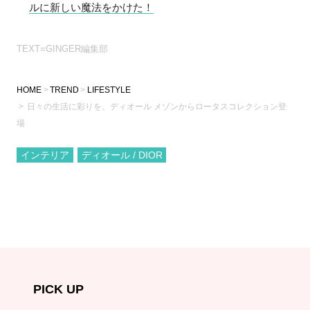
ルに新しい魔法をかけた！
TEXT=GINGER編集部
HOME
TREND
LIFESTYLE
日々の生活に彩りを。ディオール メゾンからロータスコレクション登
場
インテリア
ディオール / DIOR
PICK UP