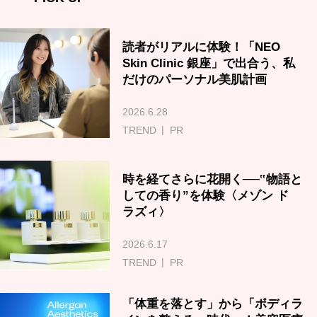
読者がリアルに体験！「NEO
Skin Clinic 銀座」で出合う、私
だけのパーソナル美肌計画
2026.6.28
TREND
PR
時を経てさらに花開く──‟物語と
しての香り”を体験〈メゾン ド
ラズィ〉
2026.6.17
TREND
PR
「体重を落とす」から「ボディラ