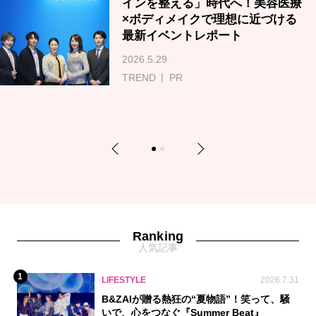
インを整える」時代へ！美容医療
×ボディメイクで理想に近づける
最新イベントレポート
2026.5.29
TREND
PR
Previous
Next
1
2
Ranking
人気記事
1
LIFESTYLE
2026.7.31
B&ZAIが贈る熱狂の“夏物語”！笑って、騒
いで、心をつなぐ『Summer Beat』