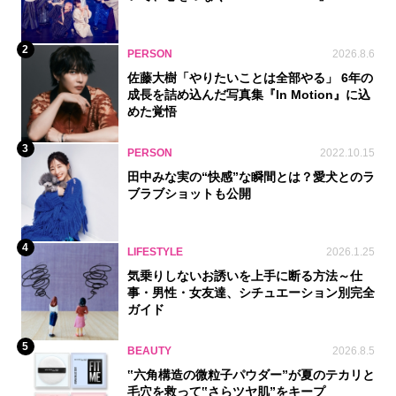
2
PERSON
2026.8.6
佐藤大樹「やりたいことは全部やる」 6年の
成長を詰め込んだ写真集『In Motion』に込
めた覚悟
3
PERSON
2022.10.15
田中みな実の“快感”な瞬間とは？愛犬とのラ
ブラブショットも公開
4
LIFESTYLE
2026.1.25
気乗りしないお誘いを上手に断る方法～仕
事・男性・女友達、シチュエーション別完全
ガイド
5
BEAUTY
2026.8.5
‟六角構造の微粒子パウダー”が夏のテカリと
毛穴を救って‟さらツヤ肌”をキープ