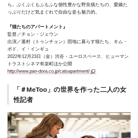
ら。ぷくぷくもふもふな個性豊かな野良猫たちの、愛嬌た
っぷりだけど気まぐれで自由な姿も魅力的。
『猫たちのアパートメント』
監督／チョン・ジェウン
出演／遁村（トゥンチョン）団地に暮らす猫たち、キム・
ポド、イ・インギュ
2022年12月23日（金）渋谷・ユーロスペース、ヒューマン
トラストシネマ有楽町ほか公開
http://www.pan-dora.co.jp/catsapartment/
「＃MeToo」の世界を作った二人の女
性記者