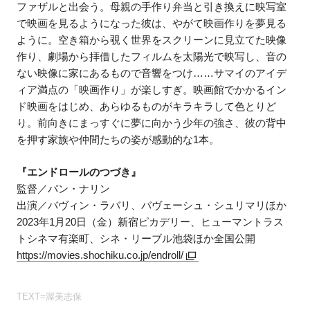
ファザルと出会う。母親の手作り弁当と引き換えに映写室
で映画を見るようになった彼は、やがて映画作りを夢見る
ように。空き箱から覗く世界をスクリーンに見立てた映像
作り、劇場から拝借したフィルムを太陽光で映写し、音の
ない映像に家にあるもので音響をつけ……サマイのアイデ
ィア満点の「映画作り」が楽しすぎ。映画館でかかるイン
ド映画をはじめ、あらゆるものがキラキラして色とりど
り。前向きにまっすぐに夢に向かう少年の強さ、彼の背中
を押す家族や仲間たちの姿が感動的な1本。
『エンドロールのつづき』
監督／パン・ナリン
出演／バヴィン・ラバリ、バヴェーシュ・シュリマリほか
2023年1月20日（金）新宿ピカデリー、ヒューマントラス
トシネマ有楽町、シネ・リーブル池袋ほか全国公開
https://movies.shochiku.co.jp/endroll/
TEXT=渥美志保