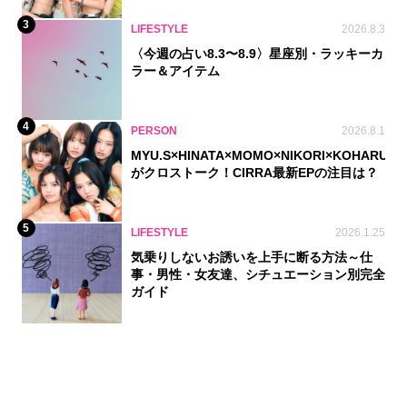
3
LIFESTYLE
2026.8.3
〈今週の占い8.3〜8.9〉星座別・ラッキーカ
ラー＆アイテム
4
PERSON
2026.8.1
MYU.S×HINATA×MOMO×NIKORI×KOHARU
がクロストーク！CIRRA最新EPの注目は？
5
LIFESTYLE
2026.1.25
気乗りしないお誘いを上手に断る方法～仕
事・男性・女友達、シチュエーション別完全
ガイド