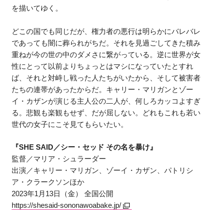
を描いてゆく。
どこの国でも同じだが、権力者の悪行は明らかにバレバレ
であっても闇に葬られがちだ。それを見過ごしてきた積み
重ねが今の世の中のダメさに繋がっている。逆に世界が女
性にとって以前よりちょっとはマシになっていたとすれ
ば、それと対峙し戦った人たちがいたから、そして被害者
たちの連帯があったからだ。キャリー・マリガンとゾー
イ・カザンが演じる主人公の二人が、何しろカッコよすぎ
る。悲観も楽観もせず、だが屈しない。どれもこれも若い
世代の女子にこそ見てもらいたい。
『SHE SAID／シー・セッド その名を暴け』
監督／マリア・シュラーダー
出演／キャリー・マリガン、ゾーイ・カザン、パトリシ
ア・クラークソンほか
2023年1月13日（金） 全国公開
https://shesaid-sononawoabake.jp/