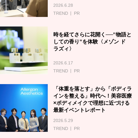
2026.6.28
TREND
PR
時を経てさらに花開く──‟物語と
しての香り”を体験〈メゾン ド
ラズィ〉
2026.6.17
TREND
PR
「体重を落とす」から「ボディラ
インを整える」時代へ！美容医療
×ボディメイクで理想に近づける
最新イベントレポート
2026.5.29
TREND
PR