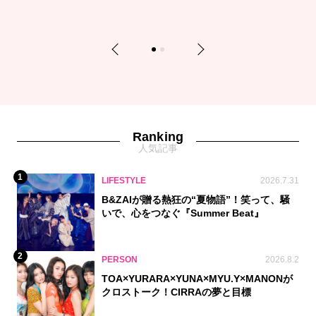
Previous
Next
1
2
Ranking
人気記事
1
LIFESTYLE
2026.7.31
B&ZAIが贈る熱狂の“夏物語”！笑って、騒
いで、心をつなぐ『Summer Beat』
2
PERSON
2026.8.2
TOA×YURARA×YUNA×MYU.Y×MANONが
クロストーク！CIRRAの夢と目標