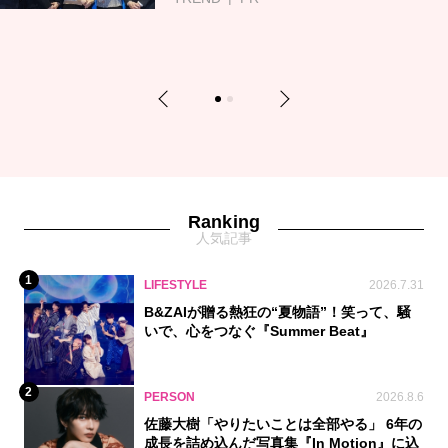
Previous
Next
1
2
Ranking
人気記事
1
LIFESTYLE
2026.7.31
B&ZAIが贈る熱狂の“夏物語”！笑って、騒
いで、心をつなぐ『Summer Beat』
2
PERSON
2026.8.6
佐藤大樹「やりたいことは全部やる」 6年の
成長を詰め込んだ写真集『In Motion』に込