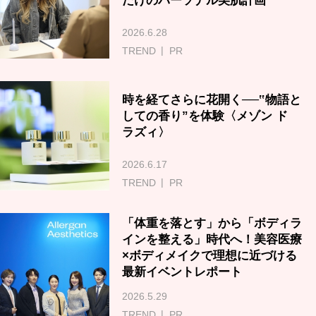
だけのパーソナル美肌計画
2026.6.28
TREND
PR
時を経てさらに花開く──‟物語と
しての香り”を体験〈メゾン ド
ラズィ〉
2026.6.17
TREND
PR
「体重を落とす」から「ボディラ
インを整える」時代へ！美容医療
×ボディメイクで理想に近づける
最新イベントレポート
2026.5.29
TREND
PR