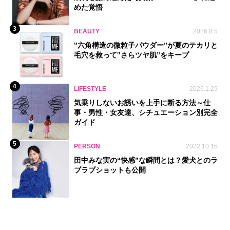
めた覚悟
3
BEAUTY
2026.8.5
‟六角構造の微粒子パウダー”が夏のテカリと
毛穴を救って‟さらツヤ肌”をキープ
4
LIFESTYLE
2026.1.25
気乗りしないお誘いを上手に断る方法～仕
事・男性・女友達、シチュエーション別完全
ガイド
5
PERSON
2022.10.15
田中みな実の“快感”な瞬間とは？愛犬とのラ
ブラブショットも公開