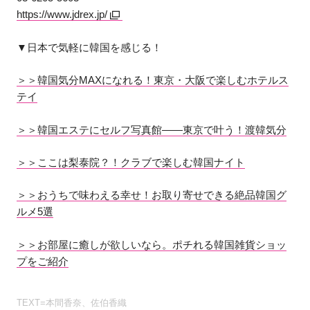
https://www.jdrex.jp/
▼日本で気軽に韓国を感じる！
＞＞韓国気分MAXになれる！東京・大阪で楽しむホテルス
テイ
＞＞韓国エステにセルフ写真館――東京で叶う！渡韓気分
＞＞ここは梨泰院？！クラブで楽しむ韓国ナイト
＞＞おうちで味わえる幸せ！お取り寄せできる絶品韓国グ
ルメ5選
＞＞お部屋に癒しが欲しいなら。ポチれる韓国雑貨ショッ
プをご紹介
TEXT=本間香奈、佐伯香織