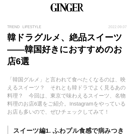
TREND
LIFESTYLE
2022.09.07
韓ドラグルメ、絶品スイーツ
――韓国好きにおすすめのお
店6選
「韓国グルメ」と言われて食べたくなるのは、映
えるスイーツ？ それとも韓ドラでよく見るあの
料理？ 今回は、東京で味わえるスイーツ、名物
料理のお店6選をご紹介。Instagramをやっている
お店も多いので、ぜひチェックしてみて！
スイーツ編1. ふわプル食感で病みつき