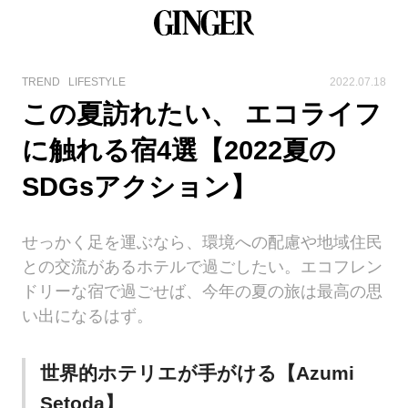
TREND
LIFESTYLE
2022.07.18
この夏訪れたい、 エコライフ
に触れる宿4選【2022夏の
SDGsアクション】
せっかく足を運ぶなら、環境への配慮や地域住民
との交流があるホテルで過ごしたい。エコフレン
ドリーな宿で過ごせば、今年の夏の旅は最高の思
い出になるはず。
世界的ホテリエが手がける【Azumi
Setoda】