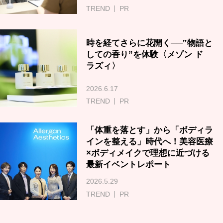
TREND
PR
時を経てさらに花開く──‟物語と
しての香り”を体験〈メゾン ド
ラズィ〉
2026.6.17
TREND
PR
「体重を落とす」から「ボディラ
インを整える」時代へ！美容医療
×ボディメイクで理想に近づける
最新イベントレポート
2026.5.29
TREND
PR