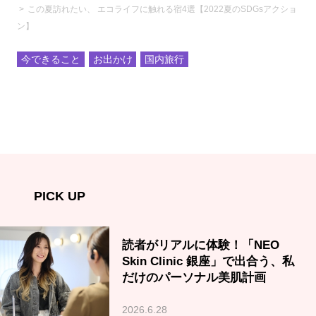
この夏訪れたい、 エコライフに触れる宿4選【2022夏のSDGsアクショ
ン】
今できること
お出かけ
国内旅行
PICK UP
読者がリアルに体験！「NEO
Skin Clinic 銀座」で出合う、私
だけのパーソナル美肌計画
2026.6.28