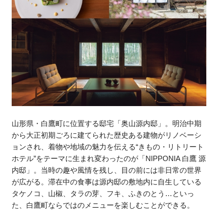
⼭形県・⽩鷹町に位置する邸宅「奥山源内邸」。明治中期
から大正初期ごろに建てられた歴史ある建物がリノベーシ
ョンされ、着物や地域の魅力を伝える“きもの・リトリート
ホテル”をテーマに生まれ変わったのが「NIPPONIA 白鷹 源
内邸」。当時の趣や風情を残し、目の前には非日常の世界
が広がる。滞在中の食事は源内邸の敷地内に自生している
タケノコ、山椒、タラの芽、フキ、ふきのとう…といっ
た、白鷹町ならではのメニューを楽しむことができる。