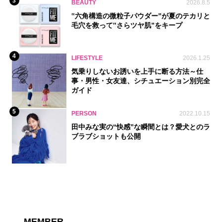
3
BEAUTY
2026.8.5
‟六角構造の微粒子パウダー”が夏のテカリと
毛穴を救って‟さらツヤ肌”をキープ
4
LIFESTYLE
2026.1.25
気乗りしないお誘いを上手に断る方法～仕
事・男性・女友達、シチュエーション別完全
ガイド
5
PERSON
2022.10.15
田中みな実の“快感”な瞬間とは？愛犬とのラ
ブラブショットも公開
MEMBER