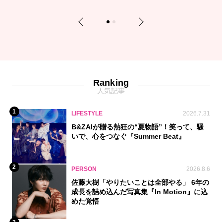
Previous
Next
1
2
Ranking
人気記事
1
LIFESTYLE
2026.7.31
B&ZAIが贈る熱狂の“夏物語”！笑って、騒
いで、心をつなぐ『Summer Beat』
2
PERSON
2026.8.6
佐藤大樹「やりたいことは全部やる」 6年の
成長を詰め込んだ写真集『In Motion』に込
めた覚悟