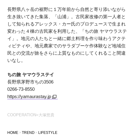
長野県八ヶ岳の裾野に１万年前から自然と寄り添いながら
生き抜いてきた集落、「山浦」。古民家改修の第一人者と
して知られるアレックス・カー氏のプロデュースで生まれ
変わった４棟の古民家を利用した、「ちの旅 ヤマウラステ
イ」。地元の人たちと一緒に郷土料理を作り味わうアクテ
ィビティや、地元農家でのサラダブーケ作体験など地域住
民との交流が旅をさらに上質なものにしてくれること間違
いなし。
ちの旅 ヤマウラステイ
長野県茅野市ちの3506
0266-73-8550
https://yamaurastay.jp
COOPERATION=大塚悠貴
HOME
TREND
LIFESTYLE