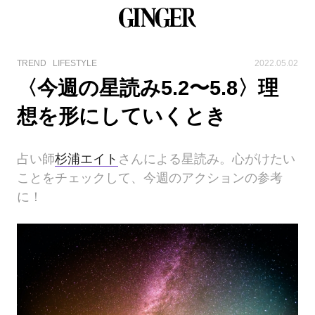
TREND
LIFESTYLE
2022.05.02
〈今週の星読み5.2〜5.8〉理
想を形にしていくとき
占い師
杉浦エイト
さんによる星読み。心がけたい
ことをチェックして、今週のアクションの参考
に！