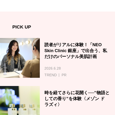
PICK UP
読者がリアルに体験！「NEO
Skin Clinic 銀座」で出合う、私
だけのパーソナル美肌計画
2026.6.28
TREND
PR
時を経てさらに花開く──‟物語と
しての香り”を体験〈メゾン ド
ラズィ〉