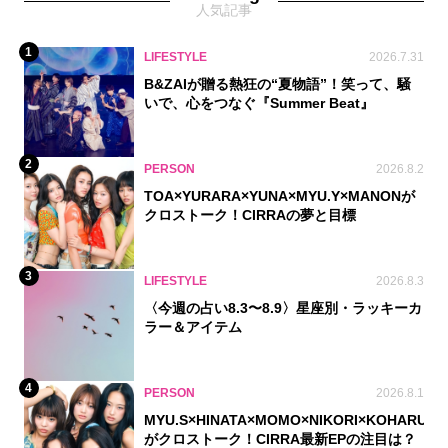
人気記事
1
LIFESTYLE
2026.7.31
B&ZAIが贈る熱狂の“夏物語”！笑って、騒
いで、心をつなぐ『Summer Beat』
2
PERSON
2026.8.2
TOA×YURARA×YUNA×MYU.Y×MANONが
クロストーク！CIRRAの夢と目標
3
LIFESTYLE
2026.8.3
〈今週の占い8.3〜8.9〉星座別・ラッキーカ
ラー＆アイテム
4
PERSON
2026.8.1
MYU.S×HINATA×MOMO×NIKORI×KOHARU
がクロストーク！CIRRA最新EPの注目は？