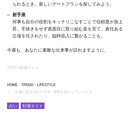
られるとき。新しいデートプランを探してみよう。
射手座
何事も自分の役割をキッチリこなすことで信頼度が急上
昇。手抜きをせず真面目に取り組む姿を見て、責任ある
立場を任されたり、臨時収入に繋がることも。
今週も、あなたに素敵な出来事が訪れますように。
TEXT=杉浦エイト
HOME
TREND
LIFESTYLE
〈今週の星読み5.2〜5.8〉理想を形にしていくとき
占い
杉浦エイト