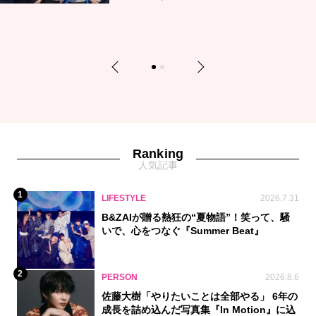
Previous
Next
1
2
Ranking
人気記事
1
LIFESTYLE
2026.7.31
B&ZAIが贈る熱狂の“夏物語”！笑って、騒
いで、心をつなぐ『Summer Beat』
2
PERSON
2026.8.6
佐藤大樹「やりたいことは全部やる」 6年の
成長を詰め込んだ写真集『In Motion』に込