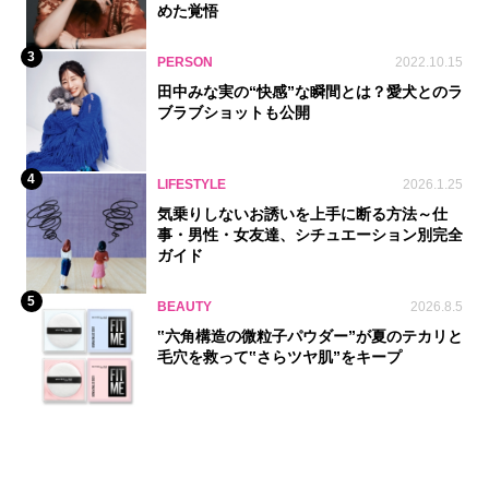
めた覚悟
3
PERSON
2022.10.15
田中みな実の“快感”な瞬間とは？愛犬とのラ
ブラブショットも公開
4
LIFESTYLE
2026.1.25
気乗りしないお誘いを上手に断る方法～仕
事・男性・女友達、シチュエーション別完全
ガイド
5
BEAUTY
2026.8.5
‟六角構造の微粒子パウダー”が夏のテカリと
毛穴を救って‟さらツヤ肌”をキープ