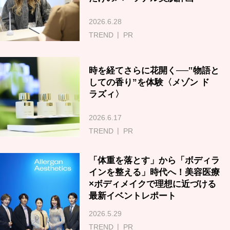
2026.6.28
TREND
PR
時を経てさらに花開く──‟物語と
しての香り”を体験〈メゾン ド
ラズィ〉
2026.6.17
TREND
PR
「体重を落とす」から「ボディラ
インを整える」時代へ！美容医療
×ボディメイクで理想に近づける
最新イベントレポート
2026.5.29
TREND
PR