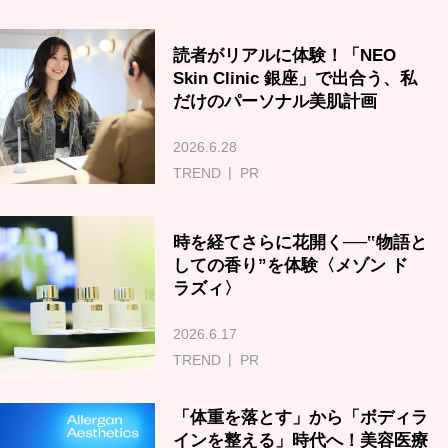
読者がリアルに体験！「NEO
Skin Clinic 銀座」で出合う、私
だけのパーソナル美肌計画
2026.6.28
TREND
PR
時を経てさらに花開く──‟物語と
しての香り”を体験〈メゾン ド
ラズィ〉
2026.6.17
TREND
PR
「体重を落とす」から「ボディラ
インを整える」時代へ！美容医療