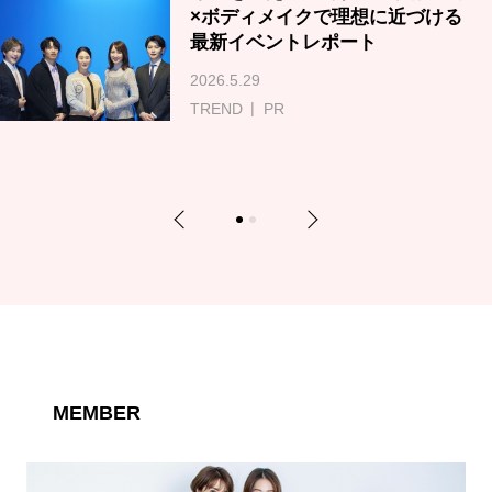
×ボディメイクで理想に近づける
最新イベントレポート
2026.5.29
TREND
PR
Previous
Next
1
2
MEMBER