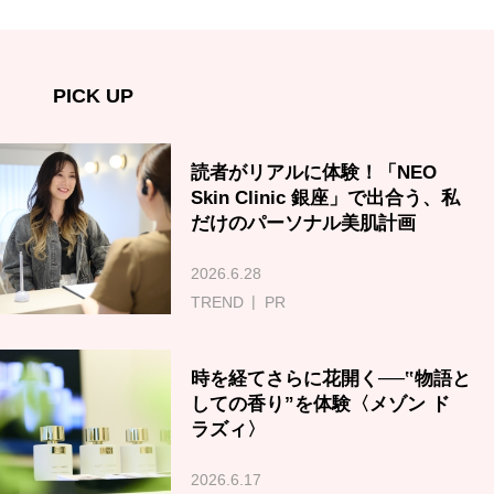
PICK UP
読者がリアルに体験！「NEO
Skin Clinic 銀座」で出合う、私
だけのパーソナル美肌計画
2026.6.28
TREND
PR
時を経てさらに花開く──‟物語と
しての香り”を体験〈メゾン ド
ラズィ〉
2026.6.17