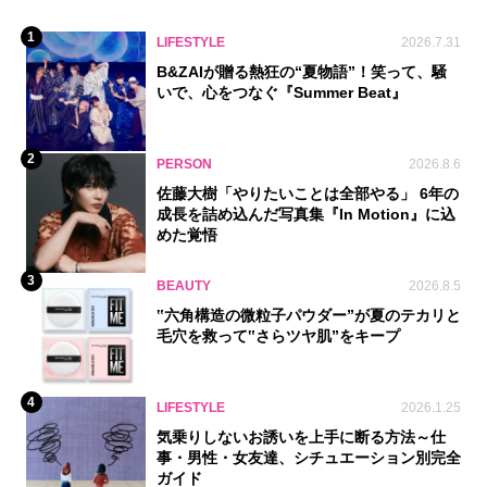
1
LIFESTYLE
2026.7.31
B&ZAIが贈る熱狂の“夏物語”！笑って、騒
いで、心をつなぐ『Summer Beat』
2
PERSON
2026.8.6
佐藤大樹「やりたいことは全部やる」 6年の
成長を詰め込んだ写真集『In Motion』に込
めた覚悟
3
BEAUTY
2026.8.5
‟六角構造の微粒子パウダー”が夏のテカリと
毛穴を救って‟さらツヤ肌”をキープ
4
LIFESTYLE
2026.1.25
気乗りしないお誘いを上手に断る方法～仕
事・男性・女友達、シチュエーション別完全
ガイド