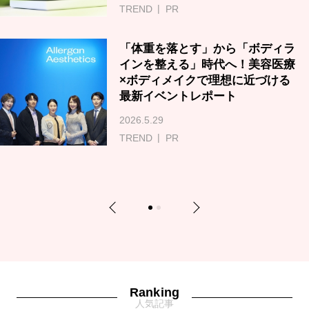
TREND
PR
「体重を落とす」から「ボディラ
インを整える」時代へ！美容医療
×ボディメイクで理想に近づける
最新イベントレポート
2026.5.29
TREND
PR
Previous
Next
1
2
Ranking
人気記事