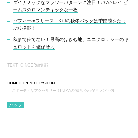
ダイナミックなフラワーパターンに注目！パム×レイ ビ
ームスのロマンティックな一枚
パフィーorフリース…KiUの秋冬バッグは季節感をたっ
ぷり搭載！
秋まで待てない！最高のはき心地、ユニクロ：シーのキ
ュロットを確保せよ
TEXT=GINGER編集部
HOME
TREND
FASHION
スポーティなアクセサリー！PUMAの伝説バッグがリバイバル
バッグ