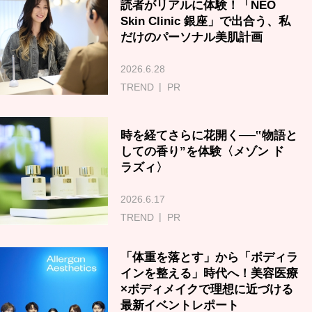
読者がリアルに体験！「NEO
Skin Clinic 銀座」で出合う、私
だけのパーソナル美肌計画
2026.6.28
TREND
PR
時を経てさらに花開く──‟物語と
しての香り”を体験〈メゾン ド
ラズィ〉
2026.6.17
TREND
PR
「体重を落とす」から「ボディラ
インを整える」時代へ！美容医療
×ボディメイクで理想に近づける
最新イベントレポート