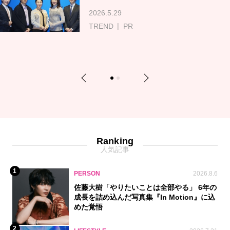
2026.5.29
TREND
PR
Previous
Next
1
2
Ranking
人気記事
1
PERSON
2026.8.6
佐藤大樹「やりたいことは全部やる」 6年の
成長を詰め込んだ写真集『In Motion』に込
めた覚悟
2