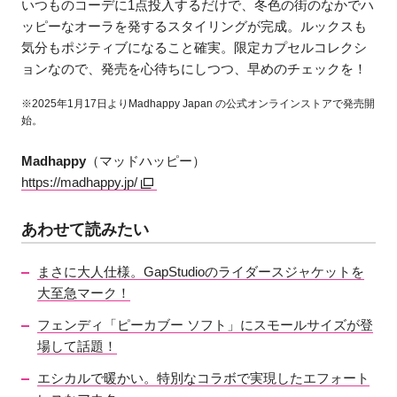
いつものコーデに1点投入するだけで、冬色の街のなかでハ
ッピーなオーラを発するスタイリングが完成。ルックスも
気分もポジティブになること確実。限定カプセルコレクシ
ョンなので、発売を心待ちにしつつ、早めのチェックを！
※2025年1月17日よりMadhappy Japan の公式オンラインストアで発売開
始。
Madhappy
（マッドハッピー）
https://madhappy.jp/
あわせて読みたい
まさに大人仕様。GapStudioのライダースジャケットを
大至急マーク！
フェンディ「ピーカブー ソフト」にスモールサイズが登
場して話題！
エシカルで暖かい。特別なコラボで実現したエフォート