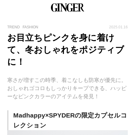
TREND
FASHION
2025.01.16
お目立ちピンクを身に着け
て、冬おしゃれをポジティブ
に！
寒さが増すこの時季、着こなしも防寒が優先に。
おしゃれゴコロもしっかりキープできる、ハッピ
ーなピンクカラーのアイテムを発見！
Madhappy×SPYDERの限定カプセルコ
レクション