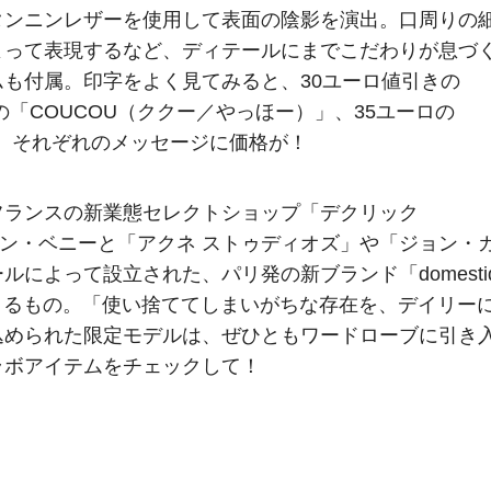
タンニンレザーを使用して表面の陰影を演出。口周りの
よって表現するなど、ディテールにまでこだわりが息づ
も付属。印字をよく見てみると、30ユーロ値引きの
の「COUCOU（ククー／やっほー）」、35ユーロの
ど、それぞれのメッセージに価格が！
フランスの新業態セレクトショップ「デクリック
チャン・ベニーと「アクネ ストゥディオズ」や「ジョン・
によって設立された、パリ発の新ブランド「domestiq
によるもの。「使い捨ててしまいがちな存在を、デイリー
込められた限定モデルは、ぜひともワードローブに引き
ラボアイテムをチェックして！
）