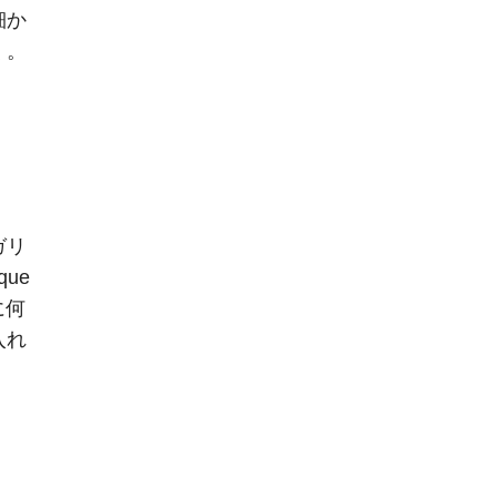
細か
く。
ガリ
ue
に何
入れ