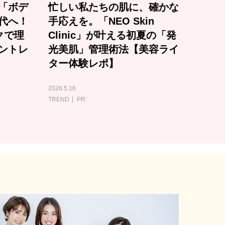
「ボデ
忙しい私たちの肌に、確かな
代へ！
手応えを。「NEO Skin
クで理
Clinic」が叶える初夏の「発
ントレ
光美肌」管理術法【美容ライ
ター体験レポ】
2026.5.16
TREND
PR