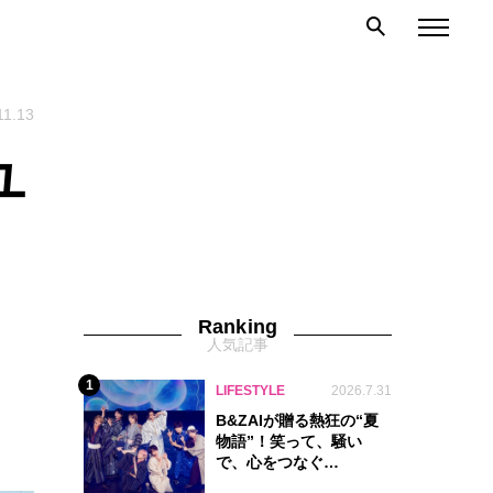
11.13
ユ
Ranking
人気記事
1
LIFESTYLE
2026.7.31
B&ZAIが贈る熱狂の“夏
物語”！笑って、騒い
で、心をつなぐ
『Summer Beat』