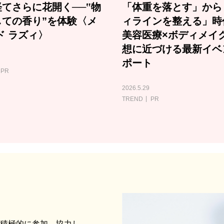
てさらに花開く──‟物
「体重を落とす」から
しての香り”を体験〈メ
ィラインを整える」時
ド ラズィ〉
美容医療×ボディメイ
想に近づける最新イベ
ポート
PR
2026.5.29
TREND
PR
に積極的に参加、協力し