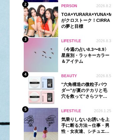
2
PERSON
2026.8.2
TOA×YURARA×YUNA×MYU.Y×MANO
がクロストーク！CIRRA
の夢と目標
3
LIFESTYLE
2026.8.3
〈今週の占い8.3〜8.9〉
星座別・ラッキーカラー
＆アイテム
4
BEAUTY
2026.8.5
‟六角構造の微粒子パウ
ダー”が夏のテカリと毛
穴を救って‟さらツヤ
肌”をキープ
5
LIFESTYLE
2026.1.25
気乗りしないお誘いを上
手に断る方法～仕事・男
性・女友達、シチュエー
ション別完全ガイド