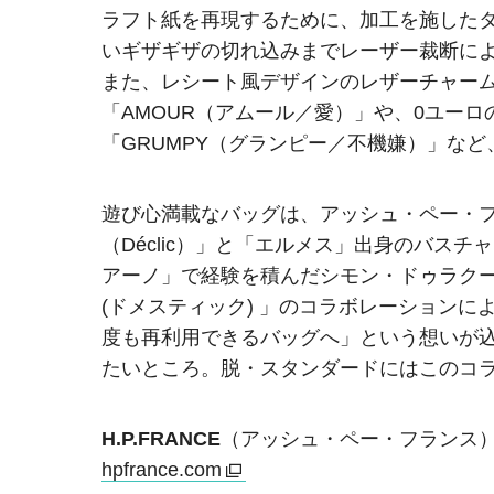
ラフト紙を再現するために、加工を施した
いギザギザの切れ込みまでレーザー裁断に
また、レシート風デザインのレザーチャーム
「AMOUR（アムール／愛）」や、0ユーロ
「GRUMPY（グランピー／不機嫌）」な
遊び心満載なバッグは、アッシュ・ペー・
（Déclic）」と「エルメス」出身のバス
アーノ」で経験を積んだシモン・ドゥラクール
(ドメスティック) 」のコラボレーション
度も再利用できるバッグへ」という想いが
たいところ。脱・スタンダードにはこのコ
H.P.FRANCE
（アッシュ・ペー・フランス
hpfrance.com