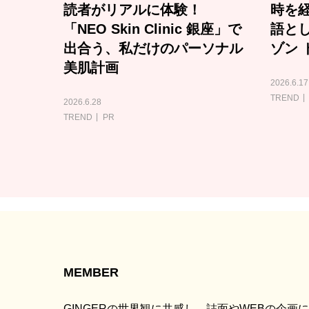
読者がリアルに体験！
時を経
「NEO Skin Clinic 銀座」で
語と
出合う、私だけのパーソナル
ゾン 
美肌計画
2026.6.17
TREND
2026.6.28
TREND
PR
MEMBER
GINGERの世界観に共感し、誌面やWEBの企画