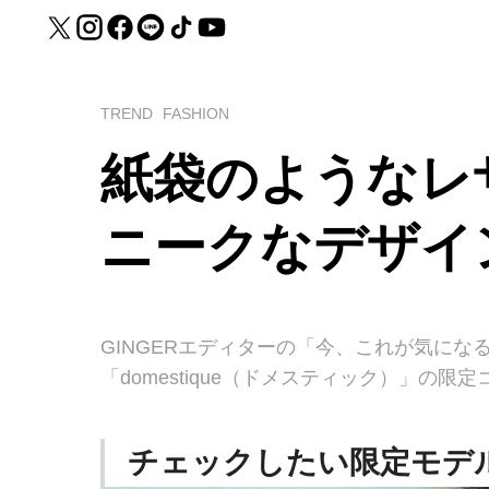
TREND
FASHION
紙袋のようなレ
ニークなデザイ
GINGERエディターの「今、これが気になる
「domestique（ドメスティック）」の限
チェックしたい限定モデ