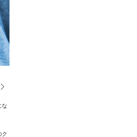
バッグ（H27×W25.5×D16cm）￥148,500
にな
のク