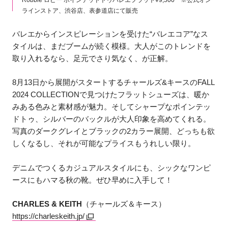
ラインストア、渋谷店、表参道店にて販売
バレエからインスピレーションを受けた“バレエコア”なス
タイルは、まだブームが続く模様。大人がこのトレンドを
取り入れるなら、足元でさり気なく、が正解。
8月13日から展開がスタートするチャールズ&キースのFALL
2024 COLLECTIONで見つけたフラットシューズは、暖か
みある色みと素材感が魅力。そしてシャープなポインテッ
ドトゥ、シルバーのバックルが大人印象を高めてくれる。
写真のダークグレイとブラックの2カラー展開、どっちも欲
しくなるし、それが可能なプライスもうれしい限り。
デニムでつくるカジュアルスタイルにも、シックなワンピ
ースにもハマる秋の靴。ぜひ早めに入手して！
CHARLES & KEITH
（チャールズ＆キース）
https://charleskeith.jp/