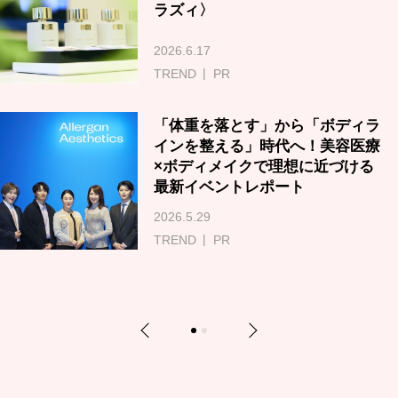
ラズィ〉
2026.6.17
TREND
PR
「体重を落とす」から「ボディラ
インを整える」時代へ！美容医療
×ボディメイクで理想に近づける
最新イベントレポート
2026.5.29
TREND
PR
Previous
Next
1
2