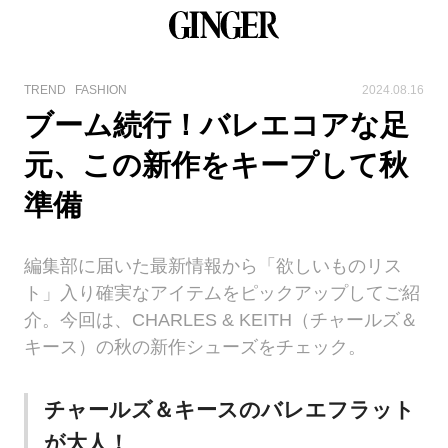
TREND
FASHION
2024.08.16
ブーム続行！バレエコアな足
元、この新作をキープして秋
準備
編集部に届いた最新情報から「欲しいものリス
ト」入り確実なアイテムをピックアップしてご紹
介。今回は、CHARLES & KEITH（チャールズ＆
キース）の秋の新作シューズをチェック。
チャールズ＆キースのバレエフラット
が大人！