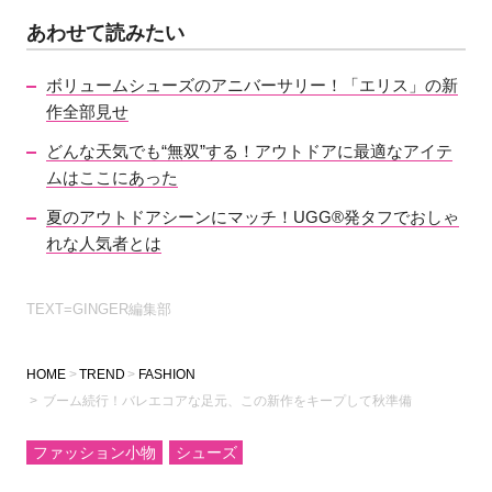
あわせて読みたい
ボリュームシューズのアニバーサリー！「エリス」の新
作全部見せ
どんな天気でも“無双”する！アウトドアに最適なアイテ
ムはここにあった
夏のアウトドアシーンにマッチ！UGG®発タフでおしゃ
れな人気者とは
TEXT=GINGER編集部
HOME
TREND
FASHION
ブーム続行！バレエコアな足元、この新作をキープして秋準備
ファッション小物
シューズ