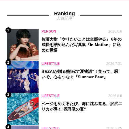
Ranking
人気記事
1
PERSON
2026.8.6
佐藤大樹「やりたいことは全部やる」 6年の
成長を詰め込んだ写真集『In Motion』に込
めた覚悟
2
LIFESTYLE
2026.7.31
B&ZAIが贈る熱狂の“夏物語”！笑って、騒
いで、心をつなぐ『Summer Beat』
3
LIFESTYLE
2026.8.8
ページをめくるたび、海に沈み還る。沢尻エ
リカが導く‟深呼吸の夏”
4
LIFESTYLE
2026.1.25