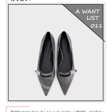
Robbie ロビー ポインテッドトゥバレエフラット¥9,500 ※公式オン