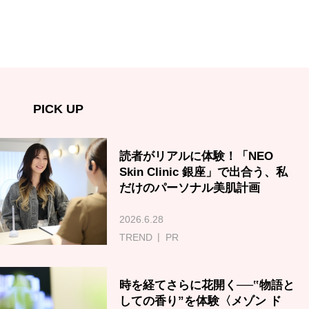
PICK UP
読者がリアルに体験！「NEO
Skin Clinic 銀座」で出合う、私
だけのパーソナル美肌計画
2026.6.28
TREND
PR
時を経てさらに花開く──‟物語と
しての香り”を体験〈メゾン ド