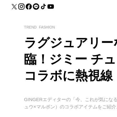
TREND
FASHION
ラグジュアリー
臨！ジミー チュ
コラボに熱視線
GINGERエディターの「今、これが気になる」ア
ュウ×マルボン）のコラボアイテムをご紹介