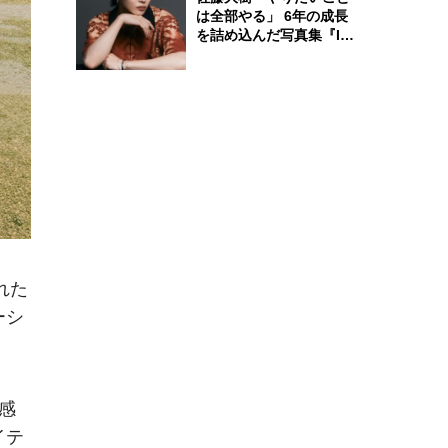
は全部やる」 6年の成長
を詰め込んだ写真集『In
Motion』に込めた覚悟
れた
ーシ
感
イテ