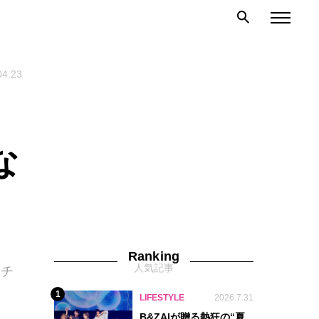
04.23
な
Ranking
人気記事
 チ
1
LIFESTYLE
2026.7.31
B&ZAIが贈る熱狂の“夏