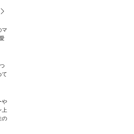
レザードライバーカバー（H28×W15×D15cm）￥93,500
のマ
愛
つ
めて
ーや
ン上
性の