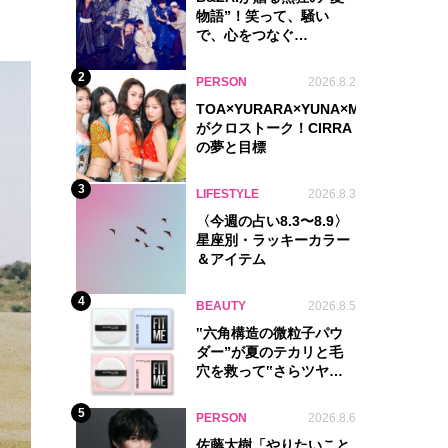
物語”！笑って、騒い
で、心をつなぐ
『Summer Beat』
2
PERSON
2026.8.2
TOA×YURARA×YUNA×MYU.Y×MANO
がクロストーク！CIRRA
の夢と目標
3
LIFESTYLE
2026.8.3
〈今週の占い8.3〜8.9〉
星座別・ラッキーカラー
＆アイテム
4
BEAUTY
2026.8.5
‟六角構造の微粒子パウ
ダー”が夏のテカリと毛
穴を救って‟さらツヤ
肌”をキープ
5
PERSON
2026.8.6
佐藤大樹「やりたいこと