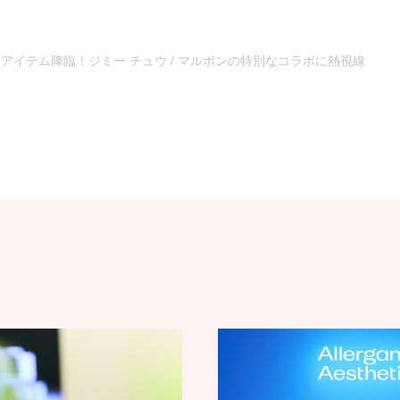
アイテム降臨！ジミー チュウ / マルボンの特別なコラボに熱視線