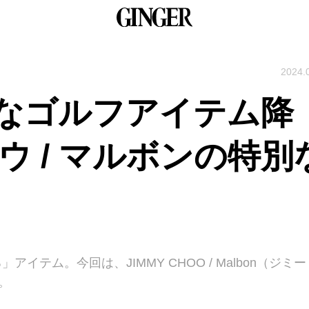
2024.
なゴルフアイテム降
ウ / マルボンの特別
イテム。今回は、JIMMY CHOO / Malbon（ジミー
。