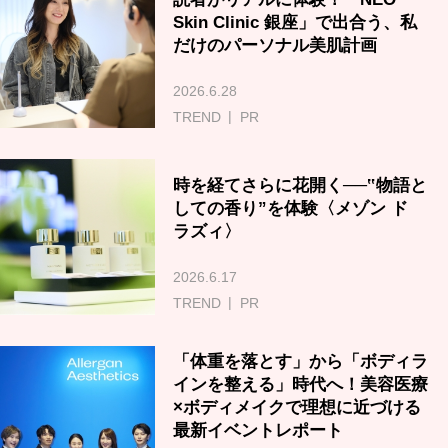
Skin Clinic 銀座」で出合う、私
だけのパーソナル美肌計画
2026.6.28
TREND
PR
時を経てさらに花開く──‟物語と
しての香り”を体験〈メゾン ド
ラズィ〉
2026.6.17
TREND
PR
「体重を落とす」から「ボディラ
インを整える」時代へ！美容医療
×ボディメイクで理想に近づける
最新イベントレポート