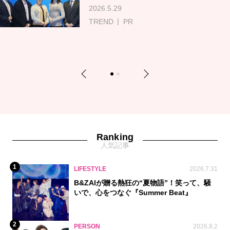
2026.5.29
TREND
PR
Previous
Next
1
2
Ranking
人気記事
1
LIFESTYLE
2026.7.31
B&ZAIが贈る熱狂の“夏物語”！笑って、騒
いで、心をつなぐ『Summer Beat』
2
PERSON
2026.8.2