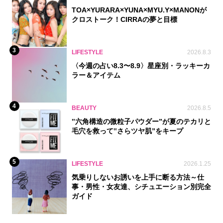
TOA×YURARA×YUNA×MYU.Y×MANONが
クロストーク！CIRRAの夢と目標
3
LIFESTYLE
2026.8.3
〈今週の占い8.3〜8.9〉星座別・ラッキーカ
ラー＆アイテム
4
BEAUTY
2026.8.5
‟六角構造の微粒子パウダー”が夏のテカリと
毛穴を救って‟さらツヤ肌”をキープ
5
LIFESTYLE
2026.1.25
気乗りしないお誘いを上手に断る方法～仕
事・男性・女友達、シチュエーション別完全
ガイド