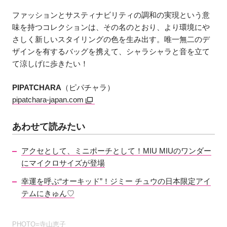
ファッションとサスティナビリティの調和の実現という意
味を持つコレクションは、その名のとおり、より環境にや
さしく新しいスタイリングの色を生み出す。唯一無二のデ
ザインを有するバッグを携えて、シャラシャラと音を立て
て涼しげに歩きたい！
PIPATCHARA
（ピパチャラ）
pipatchara-japan.com
あわせて読みたい
アクセとして、ミニポーチとして！MIU MIUのワンダー
にマイクロサイズが登場
幸運を呼ぶ“オーキッド”！ジミー チュウの日本限定アイ
テムにきゅん♡
PHOTO=寺山恵子