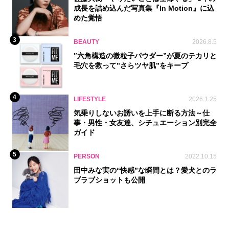
成長を詰め込んだ写真集『In Motion』に込
めた覚悟
3
BEAUTY
2026.8.5
‟六角構造の微粒子パウダー”が夏のテカリと
毛穴を救って‟さらツヤ肌”をキープ
4
LIFESTYLE
2026.1.25
気乗りしないお誘いを上手に断る方法～仕
事・男性・女友達、シチュエーション別完全
ガイド
5
PERSON
2022.10.15
田中みな実の“快感”な瞬間とは？愛犬とのラ
ブラブショットも公開