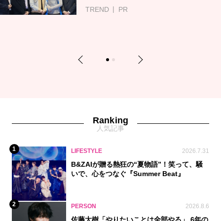
TREND
PR
Previous
Next
1
2
Ranking
人気記事
1
LIFESTYLE
2026.7.31
B&ZAIが贈る熱狂の“夏物語”！笑って、騒
いで、心をつなぐ『Summer Beat』
2
PERSON
2026.8.6
佐藤大樹「やりたいことは全部やる」 6年の