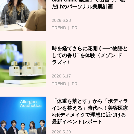
だけのパーソナル美肌計画
2026.6.28
TREND
PR
時を経てさらに花開く──‟物語と
しての香り”を体験〈メゾン ド
ラズィ〉
2026.6.17
TREND
PR
「体重を落とす」から「ボディラ
インを整える」時代へ！美容医療
×ボディメイクで理想に近づける
最新イベントレポート
2026.5.29