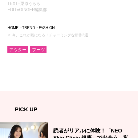
TEXT=栗原うらら
EDIT=GINGER編集部
HOME
TREND
FASHION
今、これが気になる！チャーミングな新作3選
アウター
ブーツ
PICK UP
読者がリアルに体験！「NEO
Skin Clinic 銀座」で出合う、私