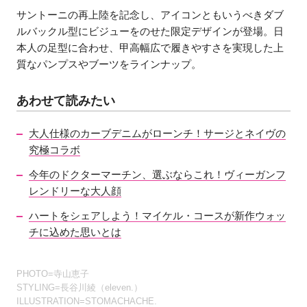
サントーニの再上陸を記念し、アイコンともいうべきダブ
ルバックル型にビジューをのせた限定デザインが登場。日
本人の足型に合わせ、甲高幅広で履きやすさを実現した上
質なパンプスやブーツをラインナップ。
あわせて読みたい
大人仕様のカーブデニムがローンチ！サージとネイヴの
究極コラボ
今年のドクターマーチン、選ぶならこれ！ヴィーガンフ
レンドリーな大人顔
ハートをシェアしよう！マイケル・コースが新作ウォッ
チに込めた思いとは
PHOTO=寺山恵子
STYLING=長谷川綾（eleven.）
ILLUSTRATION=STOMACHACHE.