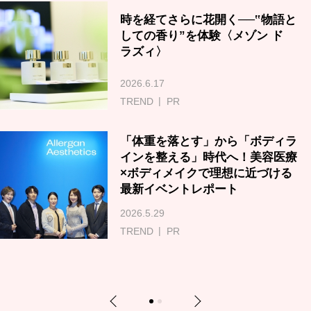
時を経てさらに花開く──‟物語と
しての香り”を体験〈メゾン ド
ラズィ〉
2026.6.17
TREND
PR
「体重を落とす」から「ボディラ
インを整える」時代へ！美容医療
×ボディメイクで理想に近づける
最新イベントレポート
2026.5.29
TREND
PR
Previous
Next
1
2