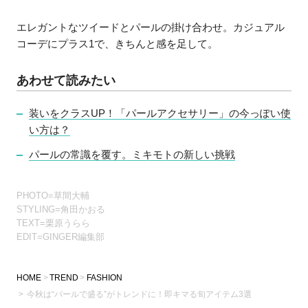
エレガントなツイードとパールの掛け合わせ。カジュアル
コーデにプラス1で、きちんと感を足して。
あわせて読みたい
装いをクラスUP！「パールアクセサリー」の今っぽい使
い方は？
パールの常識を覆す。ミキモトの新しい挑戦
PHOTO=草間大輔
STYLING=角田かおる
TEXT=栗原うらら
EDIT=GINGER編集部
HOME
TREND
FASHION
今秋は“パールで盛る”がトレンドに！即キマる旬アイテム3選