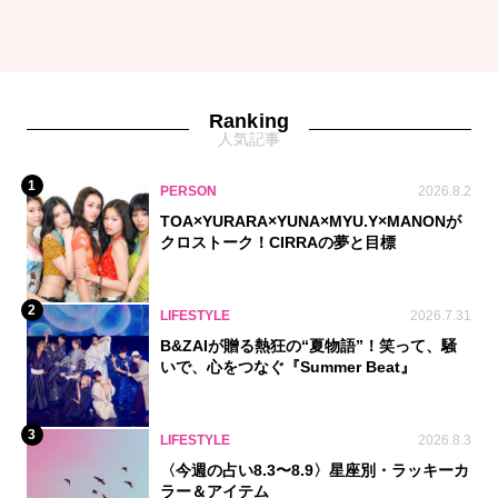
Ranking
人気記事
1
PERSON
2026.8.2
TOA×YURARA×YUNA×MYU.Y×MANONが
クロストーク！CIRRAの夢と目標
2
LIFESTYLE
2026.7.31
B&ZAIが贈る熱狂の“夏物語”！笑って、騒
いで、心をつなぐ『Summer Beat』
3
LIFESTYLE
2026.8.3
〈今週の占い8.3〜8.9〉星座別・ラッキーカ
ラー＆アイテム