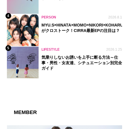
4
PERSON
2026.8.1
MYU.S×HINATA×MOMO×NIKORI×KOHARU
がクロストーク！CIRRA最新EPの注目は？
5
LIFESTYLE
2026.1.25
気乗りしないお誘いを上手に断る方法～仕
事・男性・女友達、シチュエーション別完全
ガイド
MEMBER