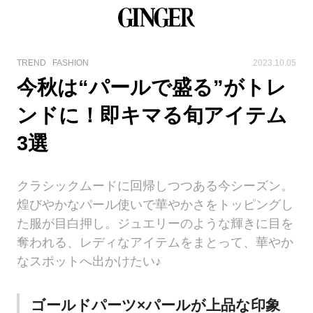
TREND
FASHION
2023.10.05
今秋は“パールで盛る”がトレ
ンドに！即キマる旬アイテム
3選
クラシックムードに回帰しつつある今シーズン。
煌びやかなパール使いで華やかさをトッピングし
た服が目白押し。ジュエリーのような輝きに目を
奪われる、レディなアイテムをまとって、華やか
なスポットへ出かけたい♪
ゴールドパーツ×パールが上品な印象