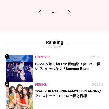
Previous
Next
1
2
Ranking
人気記事
1
LIFESTYLE
2026.7.31
B&ZAIが贈る熱狂の“夏物語”！笑って、騒
いで、心をつなぐ『Summer Beat』
2
PERSON
2026.8.2
TOA×YURARA×YUNA×MYU.Y×MANONが
クロストーク！CIRRAの夢と目標