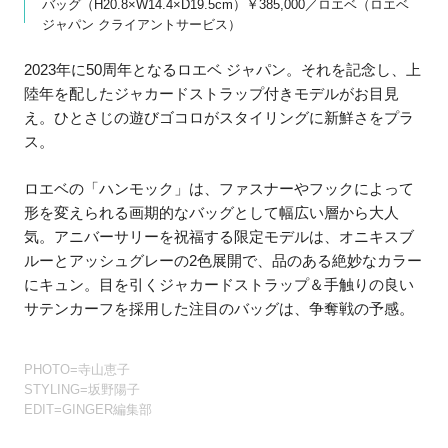
バッグ（H20.8×W14.4×D19.5cm）￥385,000／ロエベ（ロエベ
ジャパン クライアントサービス）
2023年に50周年となるロエベ ジャパン。それを記念し、上
陸年を配したジャカードストラップ付きモデルがお目見
え。ひとさじの遊びゴコロがスタイリングに新鮮さをプラ
ス。
ロエベの「ハンモック」は、ファスナーやフックによって
形を変えられる画期的なバッグとして幅広い層から大人
気。アニバーサリーを祝福する限定モデルは、オニキスブ
ルーとアッシュグレーの2色展開で、品のある絶妙なカラー
にキュン。目を引くジャカードストラップ＆手触りの良い
サテンカーフを採用した注目のバッグは、争奪戦の予感。
PHOTO=寺山恵子
STYLING=坂野陽子
EDIT=GINGER編集部