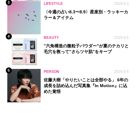
3
LIFESTYLE
2026.8.3
〈今週の占い8.3〜8.9〉星座別・ラッキーカ
ラー＆アイテム
4
BEAUTY
2026.8.5
‟六角構造の微粒子パウダー”が夏のテカリと
毛穴を救って‟さらツヤ肌”をキープ
5
PERSON
2026.8.6
佐藤大樹「やりたいことは全部やる」 6年の
成長を詰め込んだ写真集『In Motion』に込
めた覚悟