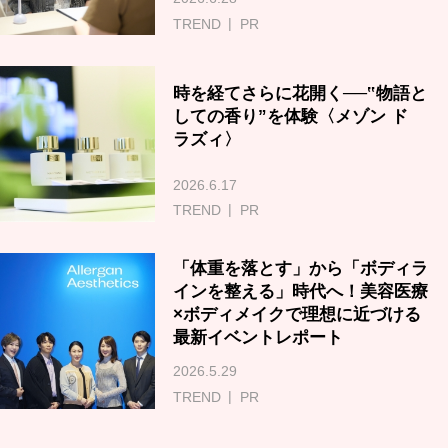
TREND
PR
時を経てさらに花開く──‟物語と
しての香り”を体験〈メゾン ド
ラズィ〉
2026.6.17
TREND
PR
「体重を落とす」から「ボディラ
インを整える」時代へ！美容医療
×ボディメイクで理想に近づける
最新イベントレポート
2026.5.29
TREND
PR