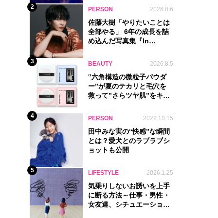
2
PERSON
2026.8.6
佐藤大樹「やりたいことは
全部やる」 6年の成長を詰
め込んだ写真集『In
Motion』に込めた覚悟
3
BEAUTY
2026.8.5
‟六角構造の微粒子パウダ
ー”が夏のテカリと毛穴を
救って‟さらツヤ肌”をキー
プ
4
PERSON
2022.10.15
田中みな実の“快感”な瞬間
とは？愛犬とのラブラブシ
ョットも公開
5
LIFESTYLE
2026.1.25
気乗りしないお誘いを上手
に断る方法～仕事・男性・
女友達、シチュエーション
別完全ガイド