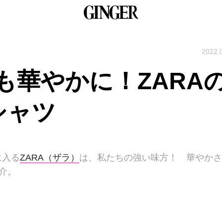
2022.
も華やかに！ZARA
シャツ
に入る
ZARA（ザラ）
は、私たちの強い味方！ 華やかさ
介。