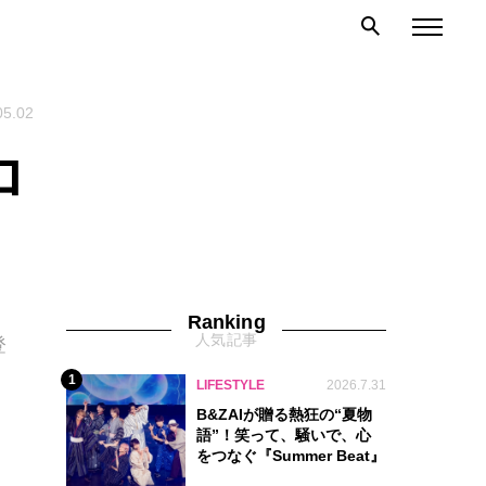
05.02
ロ
Ranking
人気記事
登
1
LIFESTYLE
2026.7.31
B&ZAIが贈る熱狂の“夏物
語”！笑って、騒いで、心
をつなぐ『Summer Beat』