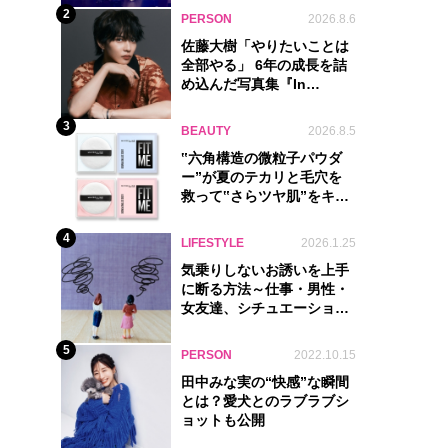
2
PERSON
2026.8.6
佐藤大樹「やりたいことは
全部やる」 6年の成長を詰
め込んだ写真集『In
Motion』に込めた覚悟
3
BEAUTY
2026.8.5
‟六角構造の微粒子パウダ
ー”が夏のテカリと毛穴を
救って‟さらツヤ肌”をキー
プ
4
LIFESTYLE
2026.1.25
気乗りしないお誘いを上手
に断る方法～仕事・男性・
女友達、シチュエーション
別完全ガイド
5
PERSON
2022.10.15
田中みな実の“快感”な瞬間
とは？愛犬とのラブラブシ
ョットも公開