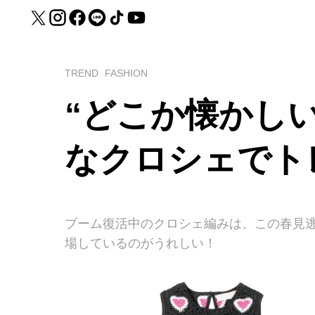
TREND
FASHION
“どこか懐かし
なクロシェでト
ブーム復活中のクロシェ編みは、この春見
場しているのがうれしい！