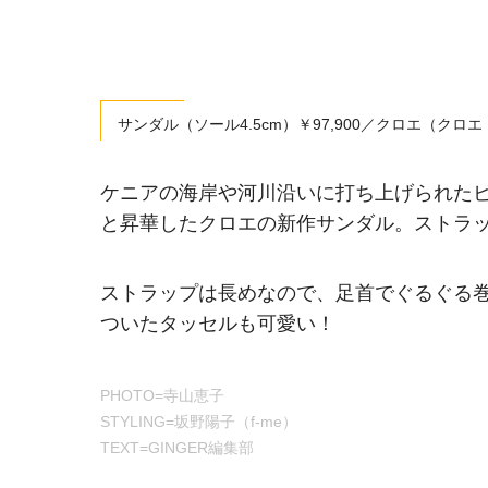
サンダル（ソール4.5cm）￥97,900／クロエ（クロ
ケニアの海岸や河川沿いに打ち上げられた
と昇華したクロエの新作サンダル。ストラ
ストラップは長めなので、足首でぐるぐる
ついたタッセルも可愛い！
PHOTO=寺山恵子
STYLING=坂野陽子（f-me）
TEXT=GINGER編集部