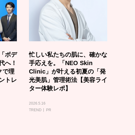
「ボデ
忙しい私たちの肌に、確かな
代へ！
手応えを。「NEO Skin
クで理
Clinic」が叶える初夏の「発
ントレ
光美肌」管理術法【美容ライ
ター体験レポ】
2026.5.16
TREND
PR