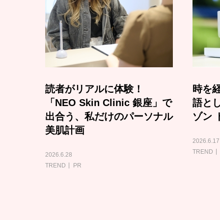
読者がリアルに体験！
時を経
「NEO Skin Clinic 銀座」で
語と
出合う、私だけのパーソナル
ゾン 
美肌計画
2026.6.17
TREND
2026.6.28
TREND
PR