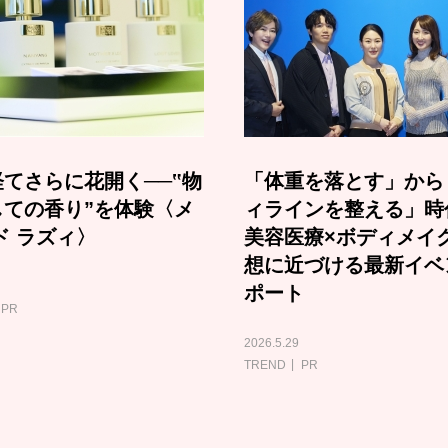
てさらに花開く──‟物
「体重を落とす」から
しての香り”を体験〈メ
ィラインを整える」時
ド ラズィ〉
美容医療×ボディメイ
想に近づける最新イベ
ポート
PR
2026.5.29
TREND
PR