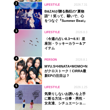
2
LIFESTYLE
2026.7.31
B&ZAIが贈る熱狂の“夏物
語”！笑って、騒いで、心
をつなぐ『Summer Beat』
3
LIFESTYLE
2026.8.3
〈今週の占い8.3〜8.9〉星
座別・ラッキーカラー＆ア
イテム
4
PERSON
2026.8.1
MYU.S×HINATA×MOMO×NIKORI×KOHA
がクロストーク！CIRRA最
新EPの注目は？
5
LIFESTYLE
2026.1.25
気乗りしないお誘いを上手
に断る方法～仕事・男性・
女友達、シチュエーション
別完全ガイド