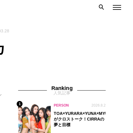
03.28
カ
Ranking
人気記事
ル
1
PERSON
2026.8.2
TOA×YURARA×YUNA×MYU.Y×MANON
がクロストーク！CIRRAの
夢と目標