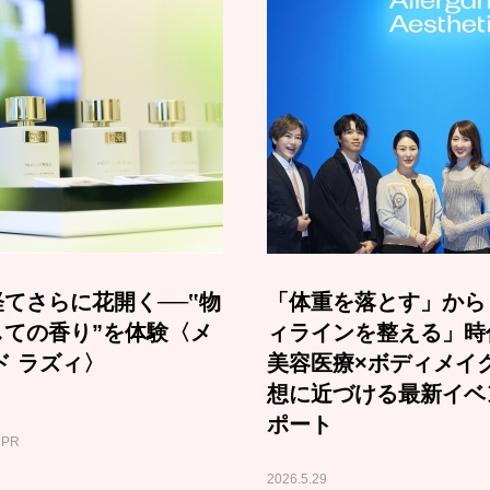
てさらに花開く──‟物
「体重を落とす」から
しての香り”を体験〈メ
ィラインを整える」時
ド ラズィ〉
美容医療×ボディメイ
想に近づける最新イベ
ポート
PR
2026.5.29