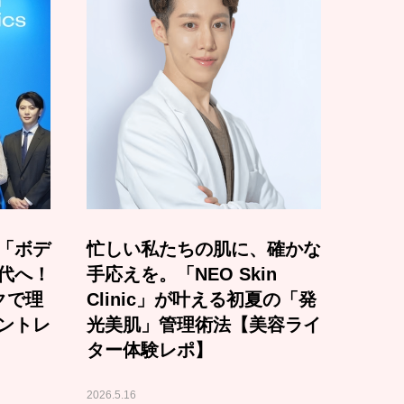
「ボデ
忙しい私たちの肌に、確かな
代へ！
手応えを。「NEO Skin
クで理
Clinic」が叶える初夏の「発
ントレ
光美肌」管理術法【美容ライ
ター体験レポ】
2026.5.16