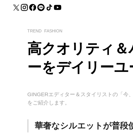
TREND
FASHION
高クオリティ＆
ーをデイリーユ
GINGERエディター＆スタイリストの「
をご紹介します。
華奢なシルエットが普段