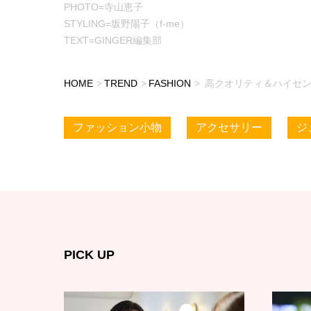
PHOTO=寺山恵子
STYLING=坂野陽子（f-me）
TEXT=GINGER編集部
HOME
TREND
FASHION
高クオリティ＆ハイセン
ファッション小物
アクセサリー
ジ
PICK UP