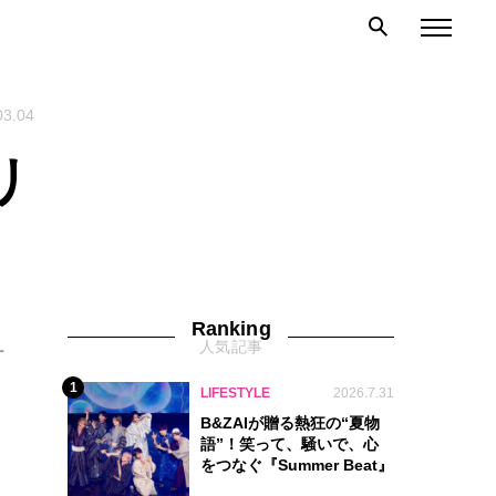
03.04
リ
Ranking
人気記事
ー
1
LIFESTYLE
2026.7.31
B&ZAIが贈る熱狂の“夏物
語”！笑って、騒いで、心
をつなぐ『Summer Beat』