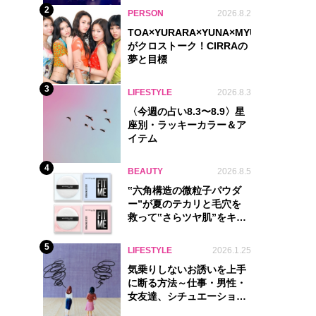
2
PERSON
2026.8.2
TOA×YURARA×YUNA×MYU.Y×MANON
がクロストーク！CIRRAの
夢と目標
3
LIFESTYLE
2026.8.3
〈今週の占い8.3〜8.9〉星
座別・ラッキーカラー＆ア
イテム
4
BEAUTY
2026.8.5
‟六角構造の微粒子パウダ
ー”が夏のテカリと毛穴を
救って‟さらツヤ肌”をキー
プ
5
LIFESTYLE
2026.1.25
気乗りしないお誘いを上手
に断る方法～仕事・男性・
女友達、シチュエーション
別完全ガイド