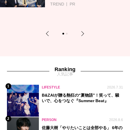
TREND
PR
Previous
Next
1
2
Ranking
人気記事
1
LIFESTYLE
2026.7.31
B&ZAIが贈る熱狂の“夏物語”！笑って、騒
いで、心をつなぐ『Summer Beat』
2
PERSON
2026.8.6
佐藤大樹「やりたいことは全部やる」 6年の