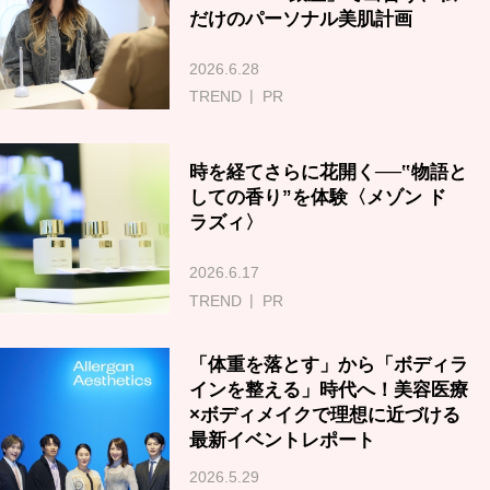
だけのパーソナル美肌計画
2026.6.28
TREND
PR
時を経てさらに花開く──‟物語と
しての香り”を体験〈メゾン ド
ラズィ〉
2026.6.17
TREND
PR
「体重を落とす」から「ボディラ
インを整える」時代へ！美容医療
×ボディメイクで理想に近づける
最新イベントレポート
2026.5.29