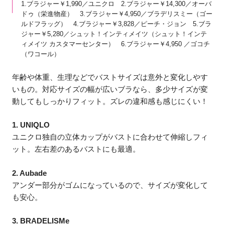
1.ブラジャー￥1,990／ユニクロ 2.ブラジャー￥14,300／オーバ
ドゥ（栄進物産） 3.ブラジャー￥4,950／ブラデリスミー（ゴー
ルドフラッグ） 4.ブラジャー￥3,828／ピーチ・ジョン 5.ブラ
ジャー￥5,280／シュット！インティメイツ（シュット！インテ
ィメイツ カスタマーセンター） 6.ブラジャー￥4,950 ／ゴコチ
（ワコール）
年齢や体重、生理などでバストサイズは意外と変化しやす
いもの。対応サイズの幅が広いブラなら、多少サイズが変
動してもしっかりフィット。ズレの違和感も感じにくい！
1. UNIQLO
ユニクロ独自の立体カップがバストに合わせて伸縮しフィ
ット。左右差のあるバストにも最適。
2. Aubade
アンダー部分がゴムになっているので、サイズが変化して
も安心。
3. BRADELISMe