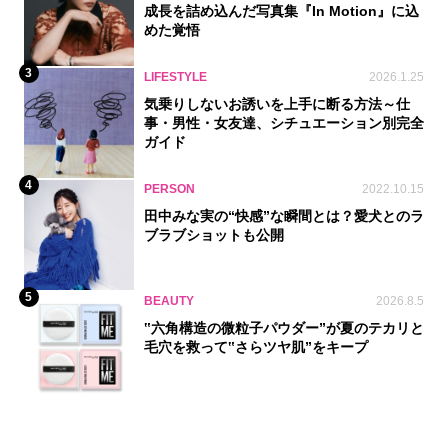
成長を詰め込んだ写真集『In Motion』に込
めた覚悟
3
LIFESTYLE
2026.1.25
気乗りしないお誘いを上手に断る方法～仕
事・男性・女友達、シチュエーション別完全
ガイド
4
PERSON
2022.10.15
田中みな実の“快感”な瞬間とは？愛犬とのラ
ブラブショットも公開
5
BEAUTY
2026.8.5
‟六角構造の微粒子パウダー”が夏のテカリと
毛穴を救って‟さらツヤ肌”をキープ