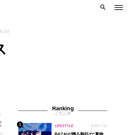
05.03
ス
Ranking
人気記事
さ
定
1
LIFESTYLE
2026.7.31
し
B&ZAIが贈る熱狂の“夏物