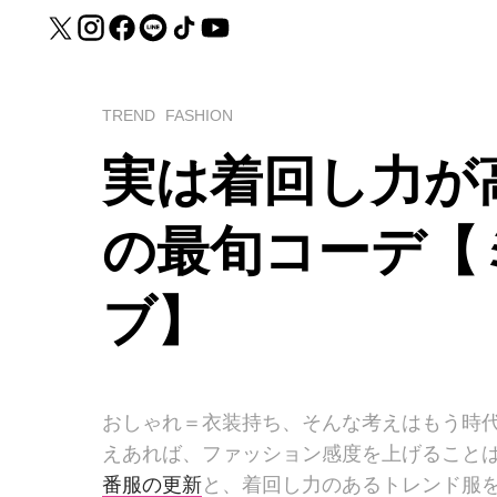
TREND
FASHION
実は着回し力が
の最旬コーデ【
ブ】
おしゃれ＝衣装持ち、そんな考えはもう時
えあれば、ファッション感度を上げること
番服の更新
と、着回し力のあるトレンド服を