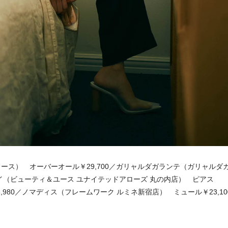
ュース） オーバーオール￥29,700／ガリャルダガランテ（ガリャルダ
ーレイ（ビューティ＆ユース ユナイテッドアローズ 丸の内店） ピアス
3,980／ノマディス（フレームワーク ルミネ新宿店） ミュール￥23,10