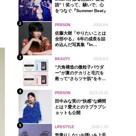
語”！笑って、騒いで、心
をつなぐ『Summer Beat』
2
PERSON
2026.8.6
佐藤大樹「やりたいことは
全部やる」 6年の成長を詰
め込んだ写真集『In
Motion』に込めた覚悟
3
BEAUTY
2026.8.5
‟六角構造の微粒子パウダ
ー”が夏のテカリと毛穴を
救って‟さらツヤ肌”をキー
プ
4
PERSON
2022.10.15
田中みな実の“快感”な瞬間
とは？愛犬とのラブラブシ
ョットも公開
5
LIFESTYLE
2026.1.25
気乗りしないお誘いを上手