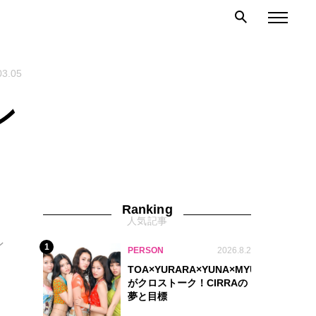
03.05
ン
Ranking
人気記事
。
ン
1
PERSON
2026.8.2
TOA×YURARA×YUNA×MYU.Y×MANON
がクロストーク！CIRRAの
夢と目標