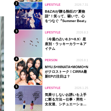
2
LIFESTYLE
2026.7.31
B&ZAIが贈る熱狂の“夏物
語”！笑って、騒いで、心
をつなぐ『Summer Beat』
3
LIFESTYLE
2026.8.3
〈今週の占い8.3〜8.9〉星
座別・ラッキーカラー＆ア
イテム
4
PERSON
2026.8.1
MYU.S×HINATA×MOMO×NIKORI×KOHA
がクロストーク！CIRRA最
新EPの注目は？
5
LIFESTYLE
2026.1.25
気乗りしないお誘いを上手
に断る方法～仕事・男性・
女友達、シチュエーション
別完全ガイド