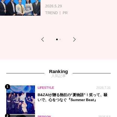
2026.5.29
TREND
PR
Previous
Next
1
2
Ranking
人気記事
1
LIFESTYLE
2026.7.31
B&ZAIが贈る熱狂の“夏物語”！笑って、騒
いで、心をつなぐ『Summer Beat』
2