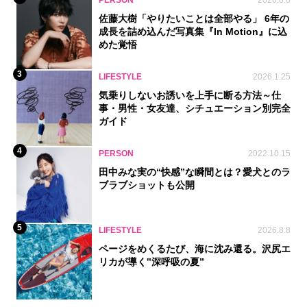
PERSON
2026.8.6
佐藤大樹「やりたいことは全部やる」 6年の
成長を詰め込んだ写真集『In Motion』に込
めた覚悟
3
LIFESTYLE
2026.1.25
気乗りしないお誘いを上手に断る方法～仕
事・男性・女友達、シチュエーション別完全
ガイド
4
PERSON
2022.10.15
田中みな実の“快感”な瞬間とは？愛犬とのラ
ブラブショットも公開
5
LIFESTYLE
2026.8.8
ページをめくるたび、海に沈み還る。沢尻エ
リカが導く‟深呼吸の夏”