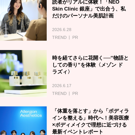
読者がリアルに体験！「NEO
Skin Clinic 銀座」で出合う、私
だけのパーソナル美肌計画
2026.6.28
TREND
PR
時を経てさらに花開く──‟物語と
しての香り”を体験〈メゾン ド
ラズィ〉
2026.6.17
TREND
PR
「体重を落とす」から「ボディラ
インを整える」時代へ！美容医療
×ボディメイクで理想に近づける
最新イベントレポート