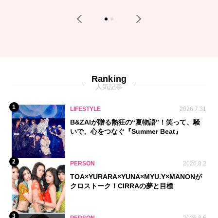
Previous
Next
1
2
Ranking
人気記事
1
LIFESTYLE
2026.7.31
B&ZAIが贈る熱狂の“夏物語”！笑って、騒
いで、心をつなぐ『Summer Beat』
2
PERSON
2026.8.2
TOA×YURARA×YUNA×MYU.Y×MANONが
クロストーク！CIRRAの夢と目標
3