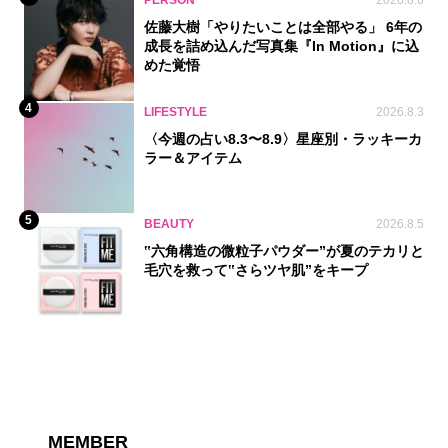
PERSON
2026.8.6
佐藤大樹「やりたいことは全部やる」 6年の
成長を詰め込んだ写真集『In Motion』に込
めた覚悟
4
LIFESTYLE
2026.8.3
〈今週の占い8.3〜8.9〉星座別・ラッキーカ
ラー＆アイテム
5
BEAUTY
2026.8.5
‟六角構造の微粒子パウダー”が夏のテカリと
毛穴を救って‟さらツヤ肌”をキープ
MEMBER