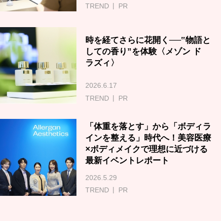
TREND
PR
時を経てさらに花開く──‟物語と
しての香り”を体験〈メゾン ド
ラズィ〉
2026.6.17
TREND
PR
「体重を落とす」から「ボディラ
インを整える」時代へ！美容医療
×ボディメイクで理想に近づける
最新イベントレポート
2026.5.29
TREND
PR