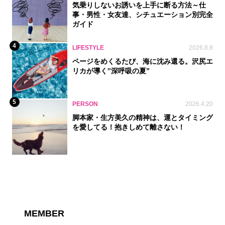
気乗りしないお誘いを上手に断る方法～仕
事・男性・女友達、シチュエーション別完全
ガイド
4
LIFESTYLE
2026.8.8
ページをめくるたび、海に沈み還る。沢尻エ
リカが導く‟深呼吸の夏”
5
PERSON
2026.4.20
脚本家・生方美久の精神は、運とタイミング
を愛してる！抱きしめて離さない！
MEMBER