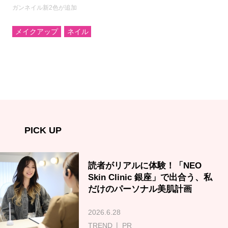
ガンネイル新2色が追加
メイクアップ
ネイル
PICK UP
読者がリアルに体験！「NEO
Skin Clinic 銀座」で出合う、私
だけのパーソナル美肌計画
2026.6.28
TREND
PR