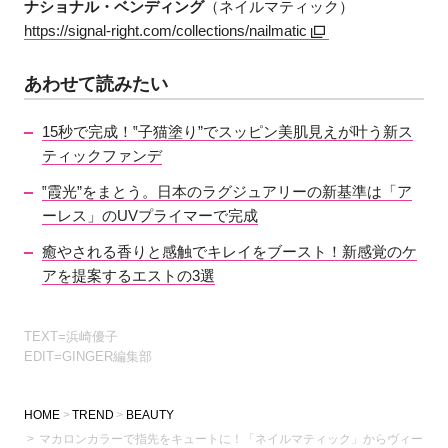
ナショナル・ベンディング
（ネイルマティック）
https://signal-right.com/collections/nailmatic
あわせて読みたい
15秒で完成！‟子猫塗り”でスッピン美肌見えが叶う新ス
ティックファンデ
‟霞光”をまとう。日本のラグジュアリーの新基準は「ア
ーレス」のUVプライマーで完成
癒やされる香りと感触でキレイをブースト！新感覚のケ
アを提案するエストの3選
TEXT=浜崎優子
EDIT=GINGER編集部
HOME
TREND
BEAUTY
マカロンカラーで指先をキュートに！「ネイルマティック」からヴィー