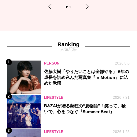
Previous
Next
1
2
Ranking
人気記事
1
PERSON
2026.8.6
佐藤大樹「やりたいことは全部やる」 6年の
成長を詰め込んだ写真集『In Motion』に込
めた覚悟
2
LIFESTYLE
2026.7.31
B&ZAIが贈る熱狂の“夏物語”！笑って、騒
いで、心をつなぐ『Summer Beat』
3
LIFESTYLE
2026.1.25