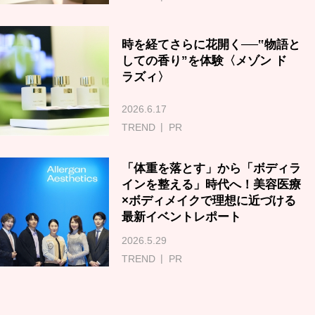
時を経てさらに花開く──‟物語と
しての香り”を体験〈メゾン ド
ラズィ〉
2026.6.17
TREND
PR
「体重を落とす」から「ボディラ
インを整える」時代へ！美容医療
×ボディメイクで理想に近づける
最新イベントレポート
2026.5.29
TREND
PR