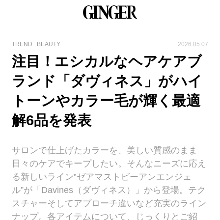
TREND
BEAUTY
2026.05.07
注目！エシカルなヘアケアブ
ランド「ダヴィネス」がハイ
トーンやカラー毛が輝く最適
解6品を発表
サロンで仕上げたカラーを、美しい質感のまま
日々のケアでキープしたい。そんなニーズに応え
る新しいライン‟ゼアマストビーアンエンジェ
ル”が「Davines（ダヴィネス）」から登場。テク
スチャーそしてアプローチ違いなど充実のライン
ナップ。各アイテムについて、じっくりとご紹