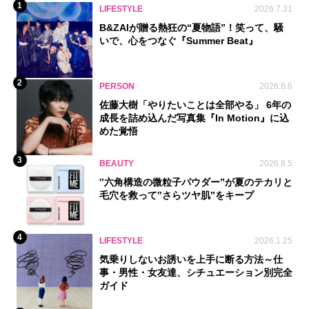
1
LIFESTYLE
2026.7.31
B&ZAIが贈る熱狂の“夏物語”！笑って、騒
いで、心をつなぐ『Summer Beat』
2
PERSON
2026.8.6
佐藤大樹「やりたいことは全部やる」 6年の
成長を詰め込んだ写真集『In Motion』に込
めた覚悟
3
BEAUTY
2026.8.5
‟六角構造の微粒子パウダー”が夏のテカリと
毛穴を救って‟さらツヤ肌”をキープ
4
LIFESTYLE
2026.1.25
気乗りしないお誘いを上手に断る方法～仕
事・男性・女友達、シチュエーション別完全
ガイド