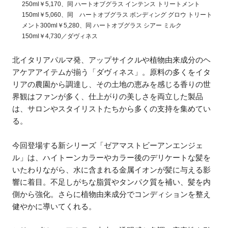
250ml￥5,170、同 ハートオブグラス インテンス トリートメント
150ml￥5,060、同 ハートオブグラス ボンディング グロウ トリート
メント300ml￥5,280、同 ハートオブグラス シアー ミルク
150ml￥4,730／ダヴィネス
北イタリアパルマ発、アップサイクルや植物由来成分のヘ
アケアアイテムが揃う「ダヴィネス」。原料の多くをイタ
リアの農園から調達し、その土地の恵みを感じる香りの世
界観はファンが多く、仕上がりの美しさを両立した製品
は、サロンやスタイリストたちから多くの支持を集めてい
る。
今回登場する新シリーズ「ゼアマストビーアンエンジェ
ル」は、ハイトーンカラーやカラー後のデリケートな髪を
いたわりながら、水に含まれる金属イオンが髪に与える影
響に着目。不足しがちな脂質やタンパク質を補い、髪を内
側から強化。さらに植物由来成分でコンディションを整え
健やかに導いてくれる。