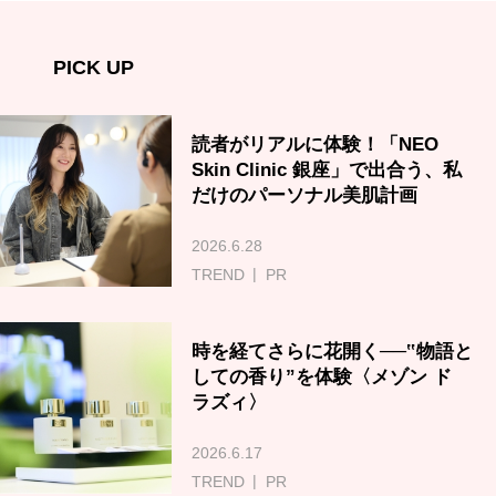
PICK UP
読者がリアルに体験！「NEO
Skin Clinic 銀座」で出合う、私
だけのパーソナル美肌計画
2026.6.28
TREND
PR
時を経てさらに花開く──‟物語と
しての香り”を体験〈メゾン ド
ラズィ〉
2026.6.17
TREND
PR