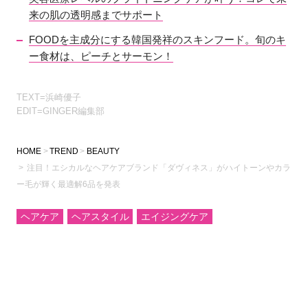
来の肌の透明感までサポート
FOODを主成分にする韓国発祥のスキンフード。旬のキ
ー食材は、ピーチとサーモン！
TEXT=浜崎優子
EDIT=GINGER編集部
HOME
TREND
BEAUTY
注目！エシカルなヘアケアブランド「ダヴィネス」がハイトーンやカラ
ー毛が輝く最適解6品を発表
ヘアケア
ヘアスタイル
エイジングケア