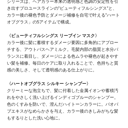
シリーズは、ヘアカラー本来の透明感と色調の安定性を引
き出すプロユースラインの‟ビューティフルシングス”と、
カラー後の褪色予防とダメージ補修を自宅で叶える‟ハート
オブグラス」の5アイテムで構成。
〈ビューティフルシングス リーブイン マスク〉
カラー後に髪に蓄積するダメージ要因に多角的にアプロー
チする、アウトバスヘアミルク。毛髪内部の脂質と水分バ
ランスに着目し、ダメージによる色ムラや褪色が起きやす
い髪を補修。毎日のケアに取り入れることで、色持ちと質
感の美しさ、そして透明感のある仕上がりに。
〈ハートオブグラス
シルキー シャンプー〉
クリーミーな泡立ちで、髪に付着した金属イオンや蓄積汚
れをやさしく洗い上げるインディゴブルーのシャンプー。
色のくすみを防いで、澄んだハイトーンカラーに。バオバ
ブエキスがなめらかさを与え、カラー後のきしみがちな髪
もするりとした洗い心地に。