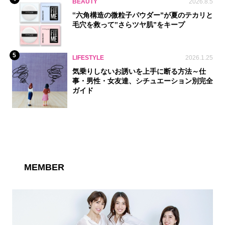
BEAUTY
2026.8.5
‟六角構造の微粒子パウダー”が夏のテカリと
毛穴を救って‟さらツヤ肌”をキープ
5
LIFESTYLE
2026.1.25
気乗りしないお誘いを上手に断る方法～仕
事・男性・女友達、シチュエーション別完全
ガイド
MEMBER