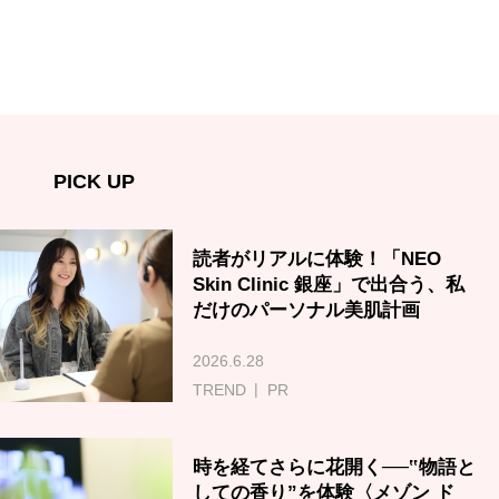
PICK UP
読者がリアルに体験！「NEO
Skin Clinic 銀座」で出合う、私
だけのパーソナル美肌計画
2026.6.28
TREND
PR
時を経てさらに花開く──‟物語と
しての香り”を体験〈メゾン ド