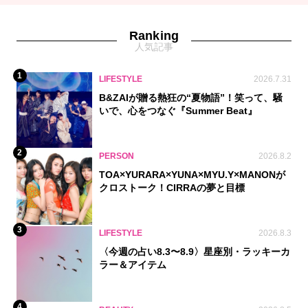
Ranking
人気記事
1
LIFESTYLE
2026.7.31
B&ZAIが贈る熱狂の“夏物語”！笑って、騒
いで、心をつなぐ『Summer Beat』
2
PERSON
2026.8.2
TOA×YURARA×YUNA×MYU.Y×MANONが
クロストーク！CIRRAの夢と目標
3
LIFESTYLE
2026.8.3
〈今週の占い8.3〜8.9〉星座別・ラッキーカ
ラー＆アイテム
4