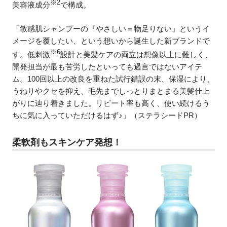
※2
美容液成分
で構成。
「敏感肌シャンプーの『やさしい＝物足りない』というイ
メージを覆したい、という想いから誕生した新ブランドで
※6
す。低刺激
設計と美髪ケアの両立は想像以上に難しく、
開発担当が最も苦労したといっても過言ではないアイテ
ム。100回以上の改良を重ねた試行錯誤の末、保湿により、
うねりやクセを抑え、毛先までしっとりまとまる美髪仕上
がりに辿り着きました。リピート率も高く、使い続けるう
ちに気に入っていただけるはず♪」（ステラシードPR）
柔軟剤もスキンケア発想！