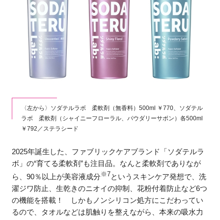
〈左から〉ソダテルラボ 柔軟剤（無香料）500ml ￥770、ソダテル
ラボ 柔軟剤（シャイニーフローラル、パウダリーサボン）各500ml
￥792／ステラシード
2025年誕生した、ファブリックケアブランド「ソダテルラ
ボ」の“育てる柔軟剤”も注目品。なんと柔軟剤でありなが
※7
ら、90％以上が美容液成分
というスキンケア発想で、洗
濯ジワ防止、生乾きのニオイの抑制、花粉付着防止など6つ
の機能を搭載！ しかもノンシリコン処方にこだわってい
るので、タオルなどは肌触りを整えながら、本来の吸水力