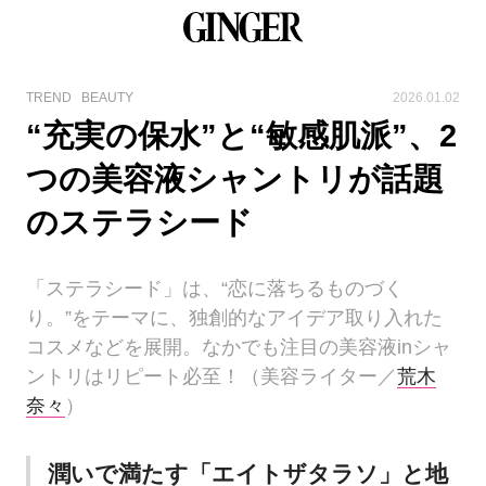
TREND
BEAUTY
2026.01.02
“充実の保水”と“敏感肌派”、2
つの美容液シャントリが話題
のステラシード
「ステラシード」は、“恋に落ちるものづく
り。”をテーマに、独創的なアイデア取り入れた
コスメなどを展開。なかでも注目の美容液inシャ
ントリはリピート必至！（美容ライター／
荒木
奈々
）
潤いで満たす「エイトザタラソ」と地