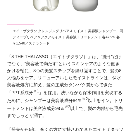
エイトザタラソ クレンジングリペア＆モイスト 美容液シャンプー、同
ディープリペア＆アクアモイスト 美容液トリートメント 各475ml 各
￥1,540／ステラシード
「8 THE THALASSO（エイトザタラソ）」は、“洗う”だけ
でなく、“美容液で満たす”というスキンケアのような働き
かけを軸に、8つの美髪ステップを繰り返すことで、髪の8
大悩みをケア。リニューアルしたモイストラインは、保水
美容液処方に加え、髪の主成分タンパク質からできた
※1
「PPT系成分
」を採用。洗いながら保水作用を実現する
※2
ために、シャンプーは美容液成分84％
以上をイン。トリ
※2
ートメントは美容液成分98％
以上で、髪の内部から毛先
までしっとり潤す。
「発売から5年、多くの方に支持されてきたエイトザタラソ