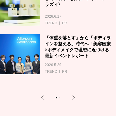
ラズィ〉
2026.6.17
TREND
PR
「体重を落とす」から「ボディラ
インを整える」時代へ！美容医療
×ボディメイクで理想に近づける
最新イベントレポート
2026.5.29
TREND
PR
Previous
Next
1
2