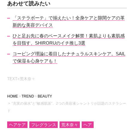
あわせて読みたい
「ステラボーテ」で揃えたい！全身ケアと隙間ケアの革
新的な美容デバイス
ひと足お先に春のベースメイク解禁！素肌よりも素肌感
を目指す、SHIRORUのイチ推し3選
コーピング理論に着目したナチュラルスキンケア。SAIL
で保湿＆心身ケアも！
TEXT=荒木奈々
HOME
TREND
BEAUTY
“充実の保水”と“敏感肌派”、2つの美容液シャントリが話題のステラシー
ド
ヘアケア
フレグランス
荒木奈々
ヘア