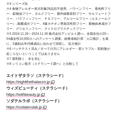
※3 シリーズ比
※4 食物アレルギー表示対象28品目不使用、パラベンフリー、着色料フリ
ー、鉱物油フリー、タルクフリー、紫外線吸収剤フリー、サルフェートフ
リー、パラフィンフリー、ＰＧフリー、アルコールフリー（エタノールフ
リー）､殺菌成分フリー、4級カチオン界面活性剤フリー、動物由来成分フ
リー、グリセリンフリー、マイクロプラスチックフリー
※5 2024.11.28～2024.11.30 株式会社アンビルト調べ。全国在住の20～
54歳女性10,000人へのアンケート調査。総務省統計局「人口推計」を基
に、5歳刻み年代構成比に合わせて回収し、拡大推計
※6 パッチテスト済み／すべての方にアレルギー・肌トラブル・肌刺激が
起こらないということではありません
※7 基剤除く、水を含む
※8 シリコン処方（ステラシード調べ）と比較して
エイトザタラソ（ステラシード）
https://eightthethalasso.jp
ウィズビューティ（ステラシード）
https://withbeauty.jp
ソダテルラボ（ステラシード）
https://sodaterulab.jp