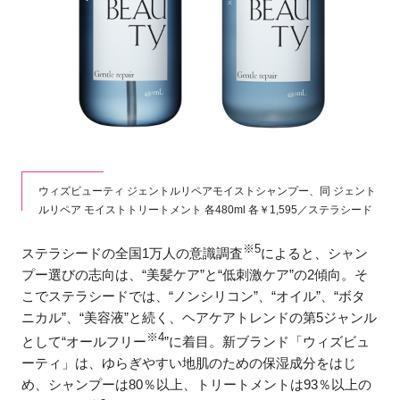
ウィズビューティ ジェントルリペアモイストシャンプー、同 ジェント
ルリペア モイストトリートメント 各480ml 各￥1,595／ステラシード
※5
ステラシードの全国1万人の意識調査
によると、シャン
プー選びの志向は、“美髪ケア”と“低刺激ケア”の2傾向。そ
こでステラシードでは、“ノンシリコン”、“オイル”、“ボタ
ニカル”、“美容液”と続く、ヘアケアトレンドの第5ジャンル
※4
として“オールフリー
”に着目。新ブランド「ウィズビュ
ーティ」は、ゆらぎやすい地肌のための保湿成分をはじ
め、シャンプーは80％以上、トリートメントは93％以上の