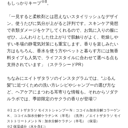
※8
もしっかりキープ
。
「一見すると柔軟剤とは思えないスタイリッシュなデザイ
ン。使うたびに気分が上がると評判です。スキンケア発想
で衣類ダメージをケアしてくれるので、お気に入りの服に
ぜひ。ふんわりとした仕上がりで肌触りがよく、乾燥しや
すい冬場の静電気対策にも重宝します。香りを楽しみたい
方はもちろん、香水を使う方やペットと暮らす方には無香
料タイプも人気で、ライフスタイルに合わせて選べる点も
支持されています」（ステラシードPR）
ちなみにエイトザタラソのインスタグラムでは、“ぷるん
髪”に近づくための洗い方レシピやシャンプーの選び方な
ど、ヘアケアにまつわる耳寄りな情報も。それからソダテ
ルラボでは、季節限定のサクラの香りが登場♡
※1 エイトザタラソ モイストシャンプー N：ココイル加水分解コラーゲン
Ｋ、ココイル加水分解ケラチンＫ（羊毛）（洗浄）／エイトザタラソ モイ
ストトリートメント N：加水分解ケラチン（羊毛）（保湿）
※2 保湿成分（水を含む）