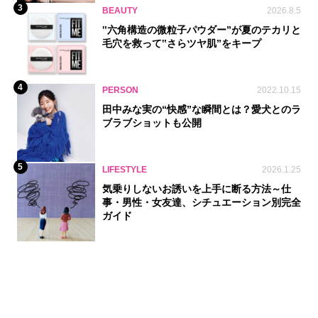
3
BEAUTY
2026.8.5
‟六角構造の微粒子パウダー”が夏のテカリと
毛穴を救って‟さらツヤ肌”をキープ
4
PERSON
2022.10.15
田中みな実の“快感”な瞬間とは？愛犬とのラ
ブラブショットも公開
5
LIFESTYLE
2026.1.25
気乗りしないお誘いを上手に断る方法～仕
事・男性・女友達、シチュエーション別完全
ガイド