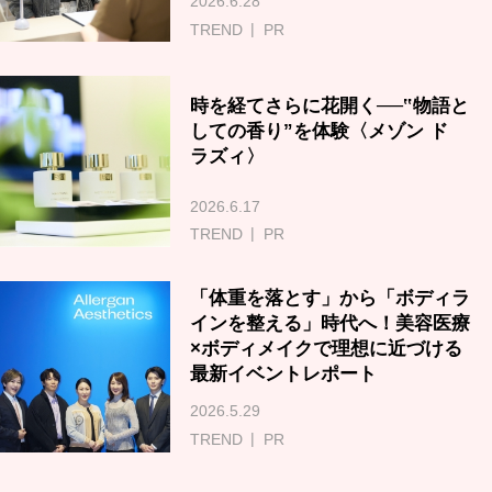
2026.6.28
TREND
PR
時を経てさらに花開く──‟物語と
しての香り”を体験〈メゾン ド
ラズィ〉
2026.6.17
TREND
PR
「体重を落とす」から「ボディラ
インを整える」時代へ！美容医療
×ボディメイクで理想に近づける
最新イベントレポート
2026.5.29
TREND
PR