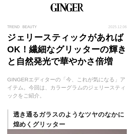
TREND
BEAUTY
2025.12.06
ジェリースティックがあれば
OK！繊細なグリッターの輝き
と自然発光で華やかさ倍増
GINGERエディターの「今、これが気になる」ア
イテム。今回は、カラーグラムのジェリースティ
ックをご紹介。
透き通るガラスのようなツヤのなかに
煌めくグリッター