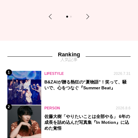
Previous
Next
1
2
Ranking
人気記事
1
LIFESTYLE
2026.7.31
B&ZAIが贈る熱狂の“夏物語”！笑って、騒
いで、心をつなぐ『Summer Beat』
2
PERSON
2026.8.6
佐藤大樹「やりたいことは全部やる」 6年の
成長を詰め込んだ写真集『In Motion』に込
めた覚悟