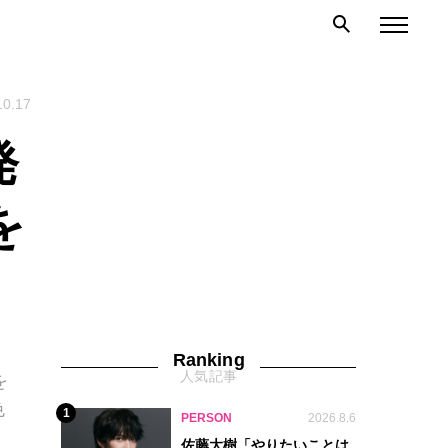
10.17
発
を
Ranking
人気記事
を
色
1
PERSON
2026.8.6
佐藤大樹「やりたいことは