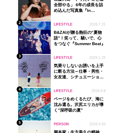
全部やる」 6年の成長を詰
め込んだ写真集『In
Motion』に込めた覚悟
2
LIFESTYLE
2026.7.31
B&ZAIが贈る熱狂の“夏物
語”！笑って、騒いで、心
をつなぐ『Summer Beat』
3
LIFESTYLE
2026.1.25
気乗りしないお誘いを上手
に断る方法～仕事・男性・
女友達、シチュエーション
別完全ガイド
4
LIFESTYLE
2026.8.8
ページをめくるたび、海に
沈み還る。沢尻エリカが導
く‟深呼吸の夏”
5
PERSON
2026.4.20
脚本家・生方美久の精神