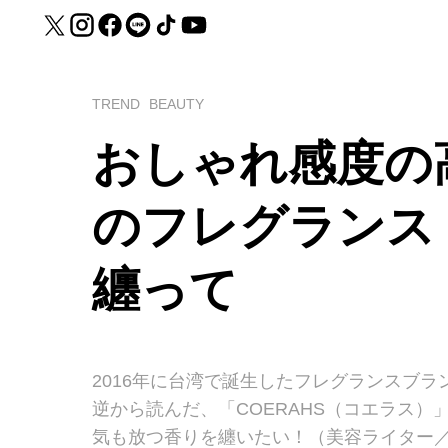
TREND
BEAUTY
おしゃれ感度の
のフレグランス
纏って
2016年に台湾で誕生したフレグランスブラン
逆から読んだ、「COERAHS（コエラス
気も放つ香りを纏いたい！（美容ライター