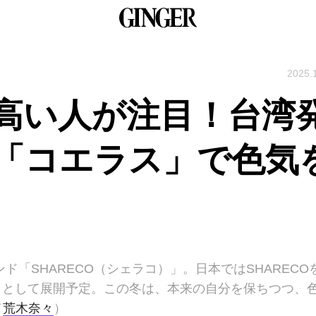
2025.
高い人が注目！台湾
「コエラス」で色気
ド「SHARECO（シェラコ）」。日本ではSHARECO
）」として展開予定。この冬は、本来の自分を保ちつつ、
／
荒木奈々
）