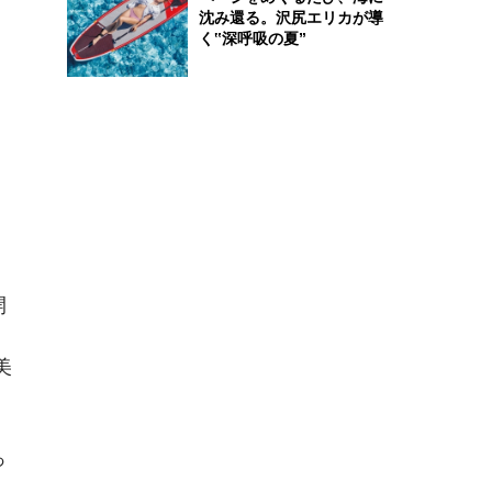
沈み還る。沢尻エリカが導
く‟深呼吸の夏”
開
、
美
っ
く