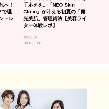
代へ！
手応えを。「NEO Skin
クで理
Clinic」が叶える初夏の「発
ントレ
光美肌」管理術法【美容ライ
ター体験レポ】
2026.5.16
TREND
PR