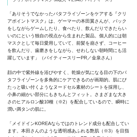
「ありそうでなかったバタフライゾーンをケアする『クリ
アポイントマスク』は、ゲーマーの本田翼さんが、パック
をしながらゲームしたり、食べたり、飲んだりできたらい
いのにという独自の視点から生まれた製品。個人的には朝
マスクとして毎日愛用していて、前髪を崩さず、コーヒー
を飲んだり、歯磨きをしながら、せわしない朝時間にも活
躍しています」（バイティースリーPR／金泉さん）
顔の中で紫外線を浴びやすく、乾燥が気になる目の下のバ
タフライゾーンを多角的にケアできるのが画期的。肌にぴ
たっと吸い付くようなヌードセル素材のシートを採用し、
小鼻の細かい部分にもきちんとフィット。さまざまな大き
さのヒアルロン酸10種（※2）を配合しているので、瞬時に
潤い満タンの肌に。
「メイドインKOREAならではのトレンド成分も配合してい
ます。本田さんのような透明感あふれる艶肌（※3）を目指