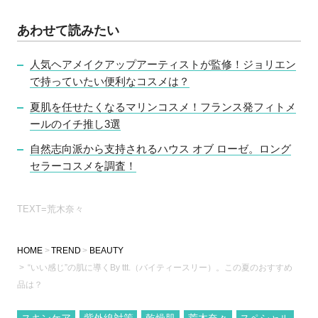
あわせて読みたい
人気ヘアメイクアップアーティストが監修！ジョリエン
で持っていたい便利なコスメは？
夏肌を任せたくなるマリンコスメ！フランス発フィトメ
ールのイチ推し3選
自然志向派から支持されるハウス オブ ローゼ。ロング
セラーコスメを調査！
TEXT=荒木奈々
HOME
TREND
BEAUTY
“いい感じ”の肌に導くBy ttt.（バイティースリー）。この夏のおすすめ
品は？