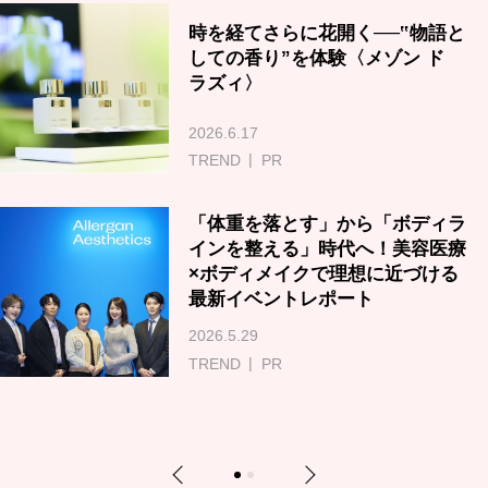
時を経てさらに花開く──‟物語と
しての香り”を体験〈メゾン ド
ラズィ〉
2026.6.17
TREND
PR
「体重を落とす」から「ボディラ
インを整える」時代へ！美容医療
×ボディメイクで理想に近づける
最新イベントレポート
2026.5.29
TREND
PR
Previous
Next
1
2