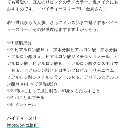
ても可愛い、ほんのりピンクのラメカラー。夏メイクにも
おすすめです」（バイティースリーPR／金泉さん）
若い世代から大人肌、さらにメンズ肌まで魅了するバイテ
ィースリー。その好感度はますます上がりそう。
※1 整肌成分
※2 ヒアルロン酸Ｎａ、加水分解ヒアルロン酸、加水分解
ヒアルロン酸Ｎａ、ヒアルロン酸ジメチルシラノール、ヒ
アルロン酸、ヒアルロン酸Ｋ、ヒアルロン酸クロスポリマ
ーＮａ、ヒアルロン酸ヒドロキシプロピルトリモニウム、
ヒアルロン酸ジメチルシラノールＮａ、アセチルヒアルロ
ン酸Ｎａ(すべて保湿成分)
※3 潤いによって肌に明るい印象をもたらすこと
※4 バニリルブチル
※5 メントール
バイティースリー
https://by-ttt.jp