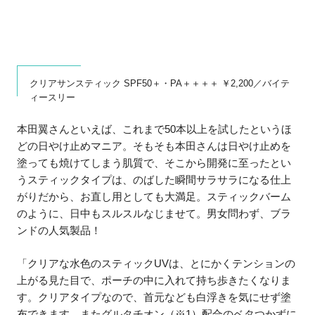
クリアサンスティック SPF50＋・PA＋＋＋＋ ￥2,200／バイテ
ィースリー
本田翼さんといえば、これまで50本以上を試したというほ
どの日やけ止めマニア。そもそも本田さんは日やけ止めを
塗っても焼けてしまう肌質で、そこから開発に至ったとい
うスティックタイプは、のばした瞬間サラサラになる仕上
がりだから、お直し用としても大満足。スティックバーム
のように、日中もスルスルなじませて。男女問わず、ブラ
ンドの人気製品！
「クリアな水色のスティックUVは、とにかくテンションの
上がる見た目で、ポーチの中に入れて持ち歩きたくなりま
す。クリアタイプなので、首元なども白浮きを気にせず塗
布できます。またグルタチオン（※1）配合のベタつかずに