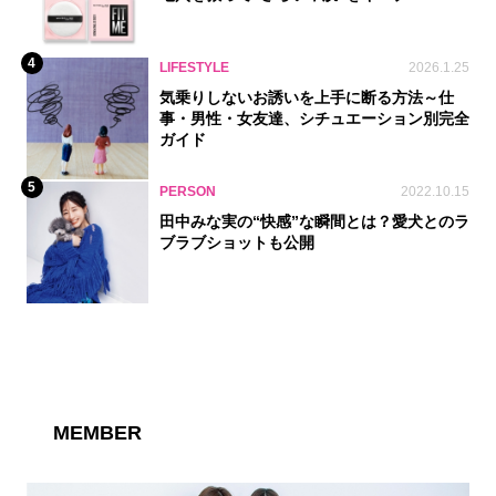
4
LIFESTYLE
2026.1.25
気乗りしないお誘いを上手に断る方法～仕
事・男性・女友達、シチュエーション別完全
ガイド
5
PERSON
2022.10.15
田中みな実の“快感”な瞬間とは？愛犬とのラ
ブラブショットも公開
MEMBER