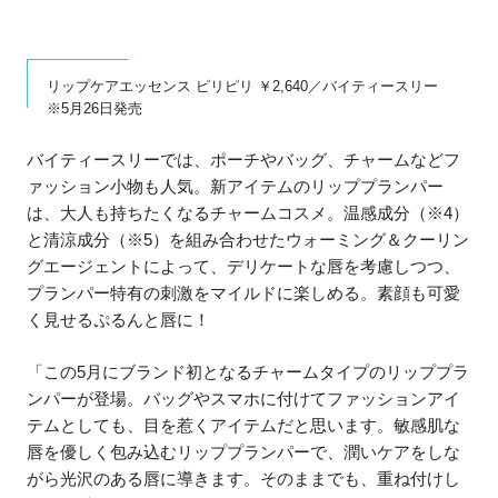
リップケアエッセンス ピリピリ ￥2,640／バイティースリー
※5月26日発売
バイティースリーでは、ポーチやバッグ、チャームなどフ
ァッション小物も人気。新アイテムのリッププランパー
は、大人も持ちたくなるチャームコスメ。温感成分（※4）
と清涼成分（※5）を組み合わせたウォーミング＆クーリン
グエージェントによって、デリケートな唇を考慮しつつ、
プランパー特有の刺激をマイルドに楽しめる。素顔も可愛
く見せるぷるんと唇に！
「この5月にブランド初となるチャームタイプのリッププラ
ンパーが登場。バッグやスマホに付けてファッションアイ
テムとしても、目を惹くアイテムだと思います。敏感肌な
唇を優しく包み込むリッププランパーで、潤いケアをしな
がら光沢のある唇に導きます。そのままでも、重ね付けし