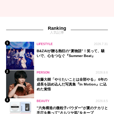
Ranking
人気記事
1
LIFESTYLE
2026.7.31
B&ZAIが贈る熱狂の“夏物語”！笑って、騒
いで、心をつなぐ『Summer Beat』
2
PERSON
2026.8.6
佐藤大樹「やりたいことは全部やる」 6年の
成長を詰め込んだ写真集『In Motion』に込
めた覚悟
3
BEAUTY
2026.8.5
‟六角構造の微粒子パウダー”が夏のテカリと
毛穴を救って‟さらツヤ肌”をキープ