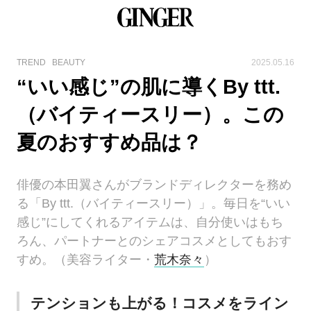
TREND
BEAUTY
2025.05.16
“いい感じ”の肌に導くBy ttt.
（バイティースリー）。この
夏のおすすめ品は？
俳優の本田翼さんがブランドディレクターを務め
る「By ttt.（バイティースリー）」。毎日を“いい
感じ”にしてくれるアイテムは、自分使いはもち
ろん、パートナーとのシェアコスメとしてもおす
すめ。（美容ライター・
荒木奈々
）
テンションも上がる！コスメをライン