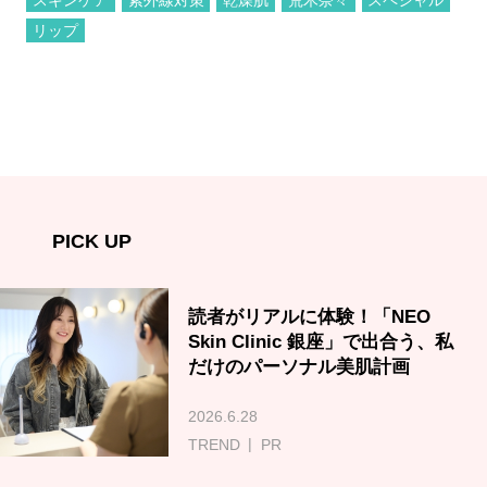
スキンケア
紫外線対策
乾燥肌
荒木奈々
スペシャル
リップ
PICK UP
読者がリアルに体験！「NEO
Skin Clinic 銀座」で出合う、私
だけのパーソナル美肌計画
2026.6.28
TREND
PR