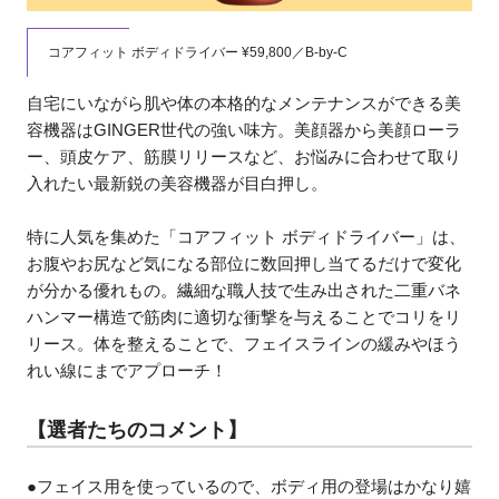
コアフィット ボディドライバー ¥59,800／B-by-C
自宅にいながら肌や体の本格的なメンテナンスができる美
容機器はGINGER世代の強い味方。美顔器から美顔ローラ
ー、頭皮ケア、筋膜リリースなど、お悩みに合わせて取り
入れたい最新鋭の美容機器が目白押し。
特に人気を集めた「コアフィット ボディドライバー」は、
お腹やお尻など気になる部位に数回押し当てるだけで変化
が分かる優れもの。繊細な職人技で生み出された二重バネ
ハンマー構造で筋肉に適切な衝撃を与えることでコリをリ
リース。体を整えることで、フェイスラインの緩みやほう
れい線にまでアプローチ！
【選者たちのコメント】
●フェイス用を使っているので、ボディ用の登場はかなり嬉