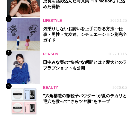
成長を詰め込んだ写真集『In Motion』に込
めた覚悟
3
LIFESTYLE
2026.1.25
気乗りしないお誘いを上手に断る方法～仕
事・男性・女友達、シチュエーション別完全
ガイド
4
PERSON
2022.10.15
田中みな実の“快感”な瞬間とは？愛犬とのラ
ブラブショットも公開
5
BEAUTY
2026.8.5
‟六角構造の微粒子パウダー”が夏のテカリと
毛穴を救って‟さらツヤ肌”をキープ