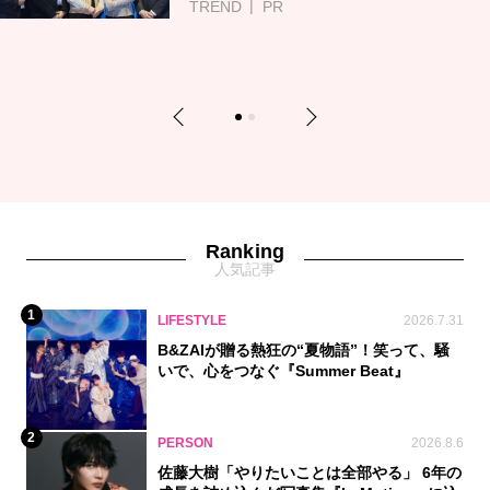
TREND
PR
Previous
Next
1
2
Ranking
人気記事
1
LIFESTYLE
2026.7.31
B&ZAIが贈る熱狂の“夏物語”！笑って、騒
いで、心をつなぐ『Summer Beat』
2
PERSON
2026.8.6
佐藤大樹「やりたいことは全部やる」 6年の