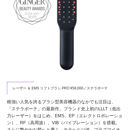
レーザー ＆ EMS リフトブラシ PRO ¥58,000／ステラボーテ
根強い人気を誇るブラシ型美容機器のなかでも注目は、
「ステラボーテ」の最新作。ブランド史上初のLLLT（低出
力レーザー）をはじめ、EMS、EP（エレクトロポレーショ
ン）、RF（高周波）、VIB（バイブレーション）を搭載。
さらに艶やかな髪へと導く、テラヘルツ波、プラズマイオ