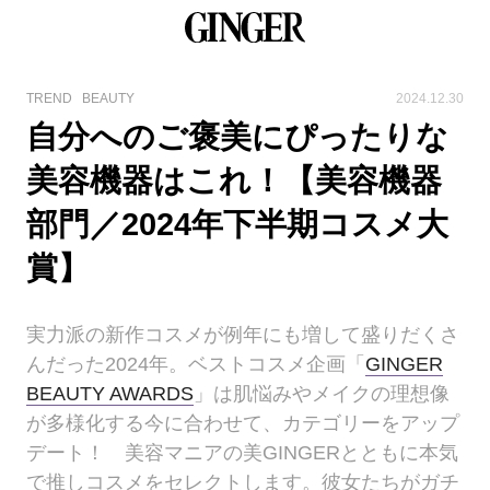
TREND
BEAUTY
2024.12.30
自分へのご褒美にぴったりな
美容機器はこれ！【美容機器
部門／2024年下半期コスメ大
賞】
実力派の新作コスメが例年にも増して盛りだくさ
んだった2024年。ベストコスメ企画「
GINGER
BEAUTY AWARDS
」は肌悩みやメイクの理想像
が多様化する今に合わせて、カテゴリーをアップ
デート！ 美容マニアの美GINGERとともに本気
で推しコスメをセレクトします。彼女たちがガチ