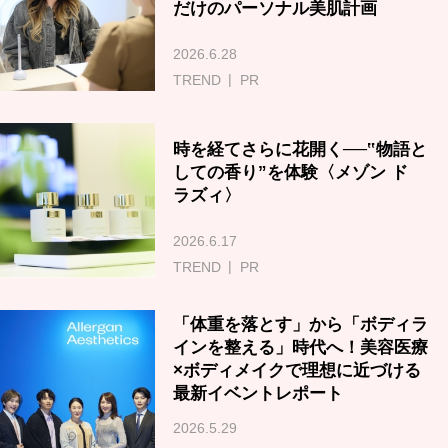
だけのパーソナル美肌計画
2026.6.28
TREND
PR
時を経てさらに花開く──‟物語と
しての香り”を体験〈メゾン ド
ラズィ〉
2026.6.17
TREND
PR
「体重を落とす」から「ボディラ
インを整える」時代へ！美容医療
×ボディメイクで理想に近づける
最新イベントレポート
2026.5.29