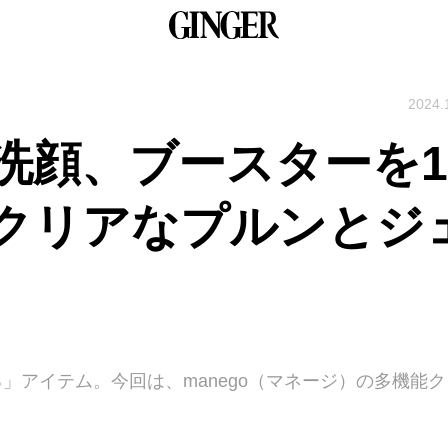
2024.
洗顔、ブースターを1
クリアなプルンとジ
る」アイテム。今回は、manego（マネージ）の多機能ク