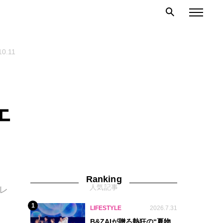
10.11
ェ
Ranking
人気記事
レ
1
LIFESTYLE
2026.7.31
B&ZAIが贈る熱狂の“夏物