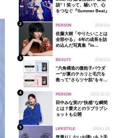
語”！笑って、騒いで、心
をつなぐ『Summer Beat』
2
PERSON
2026.8.6
佐藤大樹「やりたいことは
全部やる」 6年の成長を詰
め込んだ写真集『In
Motion』に込めた覚悟
3
BEAUTY
2026.8.5
‟六角構造の微粒子パウダ
ー”が夏のテカリと毛穴を
救って‟さらツヤ肌”をキー
プ
4
PERSON
2022.10.15
田中みな実の“快感”な瞬間
とは？愛犬とのラブラブシ
ョットも公開
5
LIFESTYLE
2026.1.25
気乗りしないお誘いを上手