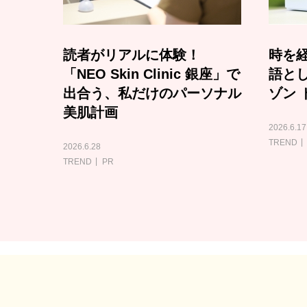
読者がリアルに体験！
時を経
「NEO Skin Clinic 銀座」で
語と
出合う、私だけのパーソナル
ゾン 
美肌計画
2026.6.17
TREND
2026.6.28
TREND
PR