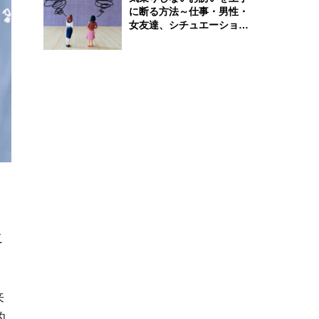
に断る方法～仕事・男性・
女友達、シチュエーション
別完全ガイド
こ
、
来
的