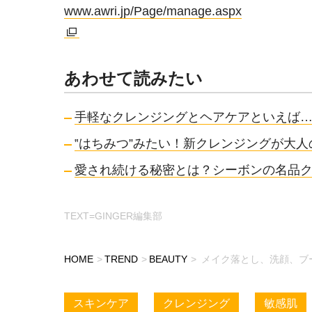
www.awri.jp/Page/manage.aspx
あわせて読みたい
手軽なクレンジングとヘアケアといえば
‟はちみつ”みたい！新クレンジングが大
愛され続ける秘密とは？シーボンの名品
TEXT=GINGER編集部
HOME
TREND
BEAUTY
メイク落とし、洗顔、ブ
スキンケア
クレンジング
敏感肌