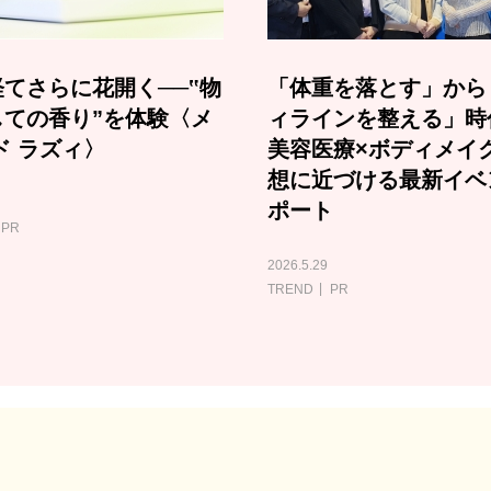
てさらに花開く──‟物
「体重を落とす」から
しての香り”を体験〈メ
ィラインを整える」時
ド ラズィ〉
美容医療×ボディメイ
想に近づける最新イベ
ポート
PR
2026.5.29
TREND
PR