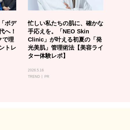
「ボデ
忙しい私たちの肌に、確かな
代へ！
手応えを。「NEO Skin
クで理
Clinic」が叶える初夏の「発
ントレ
光美肌」管理術法【美容ライ
ター体験レポ】
2026.5.16
TREND
PR