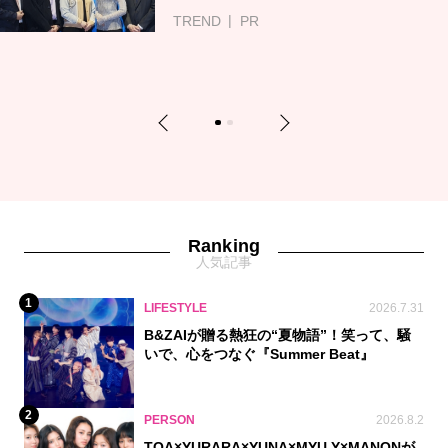
TREND
PR
Previous
Next
1
2
Ranking
人気記事
1
LIFESTYLE
2026.7.31
B&ZAIが贈る熱狂の“夏物語”！笑って、騒
いで、心をつなぐ『Summer Beat』
2
PERSON
2026.8.2
TOA×YURARA×YUNA×MYU.Y×MANONが