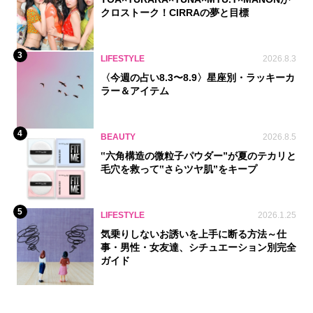
クロストーク！CIRRAの夢と目標
3
LIFESTYLE
2026.8.3
〈今週の占い8.3〜8.9〉星座別・ラッキーカ
ラー＆アイテム
4
BEAUTY
2026.8.5
‟六角構造の微粒子パウダー”が夏のテカリと
毛穴を救って‟さらツヤ肌”をキープ
5
LIFESTYLE
2026.1.25
気乗りしないお誘いを上手に断る方法～仕
事・男性・女友達、シチュエーション別完全
ガイド