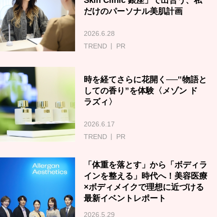
Skin Clinic 銀座」で出合う、私
だけのパーソナル美肌計画
2026.6.28
TREND
PR
時を経てさらに花開く──‟物語と
しての香り”を体験〈メゾン ド
ラズィ〉
2026.6.17
TREND
PR
「体重を落とす」から「ボディラ
インを整える」時代へ！美容医療
×ボディメイクで理想に近づける
最新イベントレポート
2026.5.29