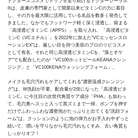
ドクターズコスメでトップを走り続けるドクターシーラボ
®は、皮膚の専門家として開業以来ビタミンCの力に着目
し、その力を最大限に活用している名品を数多く発売して
きました。なかでもフットワーク軽く深く浸透し、留まる
「高浸透ビタミンⅭ（APPS）」を取り入れ、「高浸透ビタ
ミンⅭ（VCエチル）」を2022年に加えた‟VCエッセンスロ
ーションEX”は、厳しい目を持つ美容のプロのリピコスメ
として有名。それと同じ高浸透ビタミンⅭを、‟落とすケ
ア”でも配合したのが「VC100ホットピールKEANAクレン
ジング」と「VC100KENAウォッシングフォーム」。
メイクも毛穴汚れもケアしてくれる‟濃密温感クレンジン
グ”は、W洗顔が不要。配合量が2倍になった「高浸透ビタ
ミンⅭ」に今注目の次世代角質ケア成分「PHA」も加わっ
て、毛穴奥へスッと入って黒ズミまで一掃。ポンプを押す
だけでふわっふわな濃密泡がたっぷりと出てくる‟洗顔フォ
ーム”は、クッションのように泡の弾力がお手入れ中ずっと
続いて、潤いを守りながら毛穴汚れもくすみ、古い角質も
しっかりオフ！