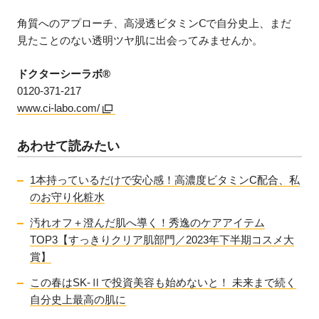
角質へのアプローチ、高浸透ビタミンⅭで自分史上、まだ
見たことのない透明ツヤ肌に出会ってみませんか。
ドクターシーラボ®
0120-371-217
www.ci-labo.com/
あわせて読みたい
1本持っているだけで安心感！高濃度ビタミンC配合、私
のお守り化粧水
汚れオフ＋澄んだ肌へ導く！秀逸のケアアイテム
TOP3【すっきりクリア肌部門／2023年下半期コスメ大
賞】
この春はSK-Ⅱで投資美容も始めないと！ 未来まで続く
自分史上最高の肌に