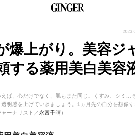
2023.
が爆上がり。美容ジ
頼する薬用美白美容
いえば、心だけでなく、肌もまた同じ。くすみ、シミ…
、透明感を上げていきましょう。1ヵ月先の自分を想像す
ジャーナリスト／
永富千晴
）