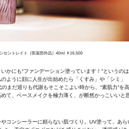
セントレイト［医薬部外品］40ml ￥16,500
いかにも“ファンデーション塗っています！”というのは
私のように顔に人生が出始めたら「くすみ」や「シミ」
代のまだ巡りも代謝もそこそこよい時から、“素肌力”を
高めて、ベースメイクを極力薄く、が断然かっこいいと
やコンシーラーに頼らない肌づくり。UV塗って、あら