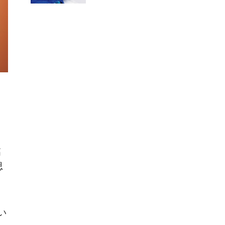
高
思
い