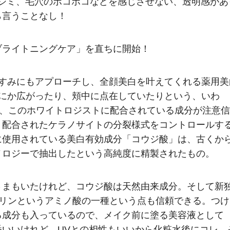
、シミ、毛穴のボコボコなどを感じさせない、透明感があ
ら言うことなし！
ブライトニングケア」を直ちに開始！
くすみにもアプローチし、全顔美白を叶えてくれる薬用美
間にか広がったり、頬中に点在していたりという、いわ
も、このホワイトロジストに配合されている成分が注意信
く配合されたケラノサイトの分裂様式をコントロールす
に使用されている美白有効成分「コウジ酸」は、古くか
ノロジーで抽出したという高純度に精製されたもの。
さまもいたけれど、コウジ酸は天然由来成分。そして新
ロリンというアミノ酸の一種という点も信頼できる。つけ
る成分も入っているので、メイク前に塗る美容液として
いいけれど、UVとの相性もいいから化粧水後にコレ、