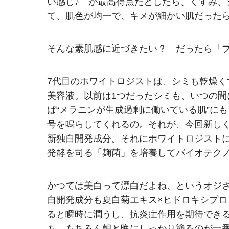
い感じ♪ が最高得点だとしたら、くすみ
て、肌色が均一で、キメが細かい肌だった
そんな素肌感に近づきたい？ だったら「
7代目のホワイトロジストは、シミも乾燥
美容液。以前は1つだったシミも、いつの
ば“メラニンが生成過剰に働いている肌”に
号を鳴らしてくれるの。それが、今回新し
新独自開発成分。それにホワイトロジスト
発酵を司る「麹菌」を培養してバイオテク
かつては美白って漂白だよね、というオジ
自開発成分も夏白菊エキス×ヒドロキシプ
ると瞬時に潤うし、抗炎症作用を期待でき
も。もちろん朝と晩にしっかり塗るのが一番