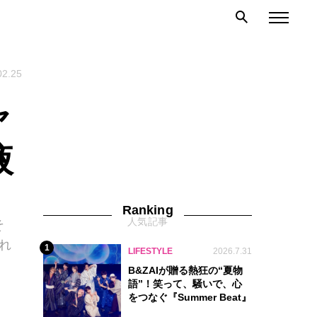
02.25
ャ
液
Ranking
人気記事
そ
れ
1
LIFESTYLE
2026.7.31
B&ZAIが贈る熱狂の“夏物
語”！笑って、騒いで、心
をつなぐ『Summer Beat』