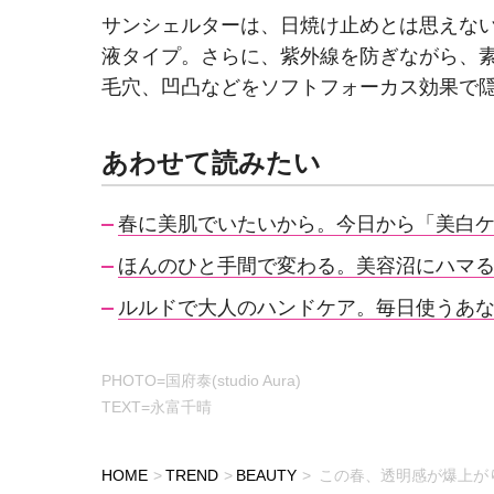
サンシェルターは、日焼け止めとは思えない
液タイプ。さらに、紫外線を防ぎながら、素
毛穴、凹凸などをソフトフォーカス効果で
あわせて読みたい
春に美肌でいたいから。今日から「美白
ほんのひと手間で変わる。美容沼にハマ
ルルドで大人のハンドケア。毎日使うあ
PHOTO=国府泰(studio Aura)
TEXT=永富千晴
HOME
TREND
BEAUTY
この春、透明感が爆上が