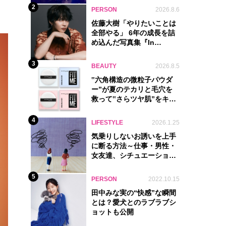
2
PERSON
2026.8.6
佐藤大樹「やりたいことは
全部やる」 6年の成長を詰
め込んだ写真集『In
Motion』に込めた覚悟
3
BEAUTY
2026.8.5
‟六角構造の微粒子パウダ
ー”が夏のテカリと毛穴を
救って‟さらツヤ肌”をキー
プ
4
LIFESTYLE
2026.1.25
気乗りしないお誘いを上手
に断る方法～仕事・男性・
女友達、シチュエーション
別完全ガイド
5
PERSON
2022.10.15
田中みな実の“快感”な瞬間
とは？愛犬とのラブラブシ
ョットも公開