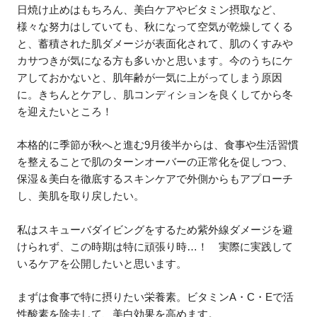
日焼け止めはもちろん、美白ケアやビタミン摂取など、
様々な努力はしていても、秋になって空気が乾燥してくる
と、蓄積された肌ダメージが表面化されて、肌のくすみや
カサつきが気になる方も多いかと思います。今のうちにケ
アしておかないと、肌年齢が一気に上がってしまう原因
に。きちんとケアし、肌コンディションを良くしてから冬
を迎えたいところ！
本格的に季節が秋へと進む9月後半からは、食事や生活習慣
を整えることで肌のターンオーバーの正常化を促しつつ、
保湿＆美白を徹底するスキンケアで外側からもアプローチ
し、美肌を取り戻したい。
私はスキューバダイビングをするため紫外線ダメージを避
けられず、この時期は特に頑張り時…！ 実際に実践して
いるケアを公開したいと思います。
まずは食事で特に摂りたい栄養素。ビタミンA・C・Eで活
性酸素を除去して、美白効果を高めます。