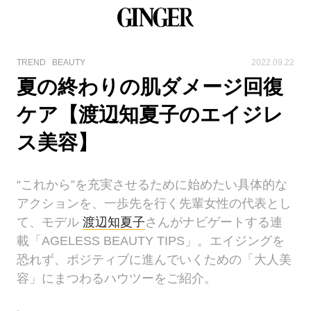
TREND
BEAUTY
2022.09.22
夏の終わりの肌ダメージ回復
ケア【渡辺知夏子のエイジレ
ス美容】
“これから”を充実させるために始めたい具体的な
アクションを、一歩先を行く先輩女性の代表とし
て、モデル
渡辺知夏子
さんがナビゲートする連
載「AGELESS BEAUTY TIPS」。エイジングを
恐れず、ポジティブに進んでいくための「大人美
容」にまつわるハウツーをご紹介。