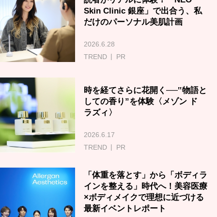
Skin Clinic 銀座」で出合う、私
だけのパーソナル美肌計画
2026.6.28
TREND
PR
時を経てさらに花開く──‟物語と
しての香り”を体験〈メゾン ド
ラズィ〉
2026.6.17
TREND
PR
「体重を落とす」から「ボディラ
インを整える」時代へ！美容医療
×ボディメイクで理想に近づける
最新イベントレポート