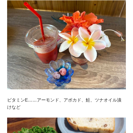
ビタミンE……アーモンド、アボカド、鮭、ツナオイル漬
けなど