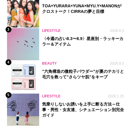
TOA×YURARA×YUNA×MYU.Y×MANONが
クロストーク！CIRRAの夢と目標
3
LIFESTYLE
2026.8.3
〈今週の占い8.3〜8.9〉星座別・ラッキーカ
ラー＆アイテム
4
BEAUTY
2026.8.5
‟六角構造の微粒子パウダー”が夏のテカリと
毛穴を救って‟さらツヤ肌”をキープ
5
LIFESTYLE
2026.1.25
気乗りしないお誘いを上手に断る方法～仕
事・男性・女友達、シチュエーション別完全
ガイド