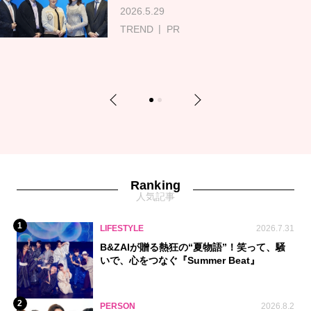
2026.5.29
TREND
PR
Previous
Next
1
2
Ranking
人気記事
1
LIFESTYLE
2026.7.31
B&ZAIが贈る熱狂の“夏物語”！笑って、騒
いで、心をつなぐ『Summer Beat』
2
PERSON
2026.8.2