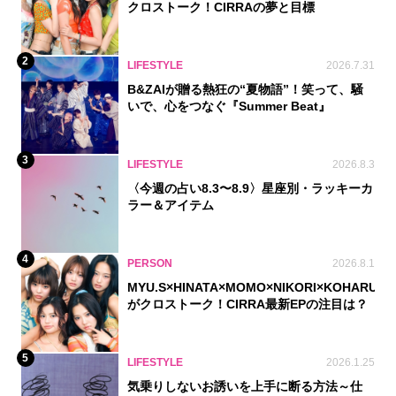
クロストーク！CIRRAの夢と目標
2
LIFESTYLE
2026.7.31
B&ZAIが贈る熱狂の“夏物語”！笑って、騒
いで、心をつなぐ『Summer Beat』
3
LIFESTYLE
2026.8.3
〈今週の占い8.3〜8.9〉星座別・ラッキーカ
ラー＆アイテム
4
PERSON
2026.8.1
MYU.S×HINATA×MOMO×NIKORI×KOHARU
がクロストーク！CIRRA最新EPの注目は？
5
LIFESTYLE
2026.1.25
気乗りしないお誘いを上手に断る方法～仕