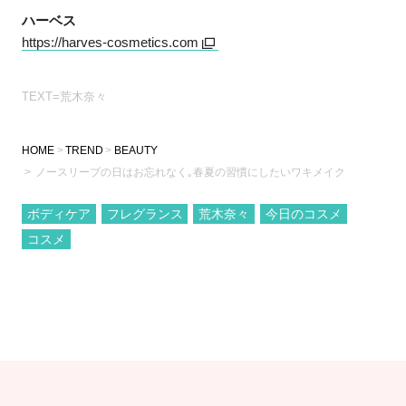
ハーベス
https://harves-cosmetics.com
TEXT=荒木奈々
HOME
TREND
BEAUTY
ノースリーブの日はお忘れなく｡春夏の習慣にしたいワキメイク
ボディケア
フレグランス
荒木奈々
今日のコスメ
コスメ