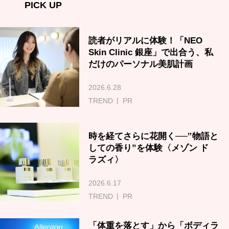
PICK UP
読者がリアルに体験！「NEO
Skin Clinic 銀座」で出合う、私
だけのパーソナル美肌計画
2026.6.28
TREND
PR
時を経てさらに花開く──‟物語と
しての香り”を体験〈メゾン ド
ラズィ〉
2026.6.17
TREND
PR
「体重を落とす」から「ボディラ