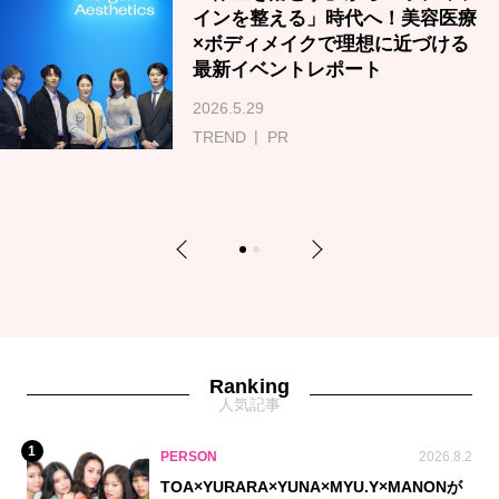
インを整える」時代へ！美容医療
×ボディメイクで理想に近づける
最新イベントレポート
2026.5.29
TREND
PR
Previous
Next
1
2
Ranking
人気記事
1
PERSON
2026.8.2
TOA×YURARA×YUNA×MYU.Y×MANONが