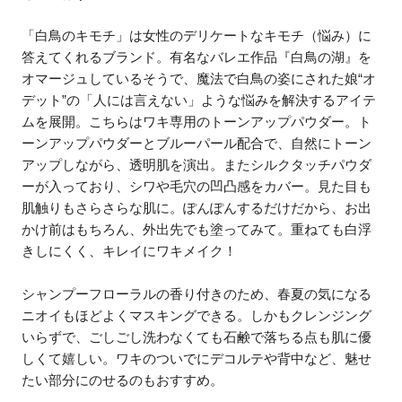
「白鳥のキモチ」は女性のデリケートなキモチ（悩み）に
答えてくれるブランド。有名なバレエ作品『白鳥の湖』を
オマージュしているそうで、魔法で白鳥の姿にされた娘“オ
デット”の「人には言えない」ような悩みを解決するアイテ
ムを展開。こちらはワキ専用のトーンアップパウダー。ト
ーンアップパウダーとブルーパール配合で、自然にトーン
アップしながら、透明肌を演出。またシルクタッチパウダ
ーが入っており、シワや毛穴の凹凸感をカバー。見た目も
肌触りもさらさらな肌に。ぽんぽんするだけだから、お出
かけ前はもちろん、外出先でも塗ってみて。重ねても白浮
きしにくく、キレイにワキメイク！
シャンプーフローラルの香り付きのため、春夏の気になる
ニオイもほどよくマスキングできる。しかもクレンジング
いらずで、ごしごし洗わなくても石鹸で落ちる点も肌に優
しくて嬉しい。ワキのついでにデコルテや背中など、魅せ
たい部分にのせるのもおすすめ。