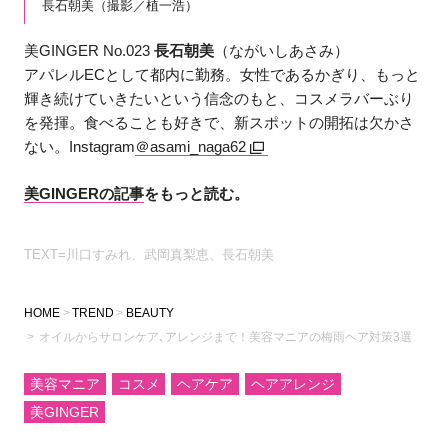
長石朝美（撮影／植一浩）
美GINGER No.023
長石朝美
（ながいしあさみ）
アパレルECとして都内に勤務。女性であるかぎり、もっと
輝き続けていきたいという信念のもと、コスメラバーぶり
を発揮。食べることも好きで、新スポットの開拓は欠かさ
ない。Instagram
＠asami_naga62
美GINGERの記事
をもっと読む。
TEXT=川口すみれ、武岡真梨恵、長石朝美
HOME
TREND
BEAUTY
オイルからサロンケア､アレンジまで！美容マニアの梅雨ヘア対策3選
美容マニア
コスメ
ヘアケア
ヘアアレンジ
美GINGER