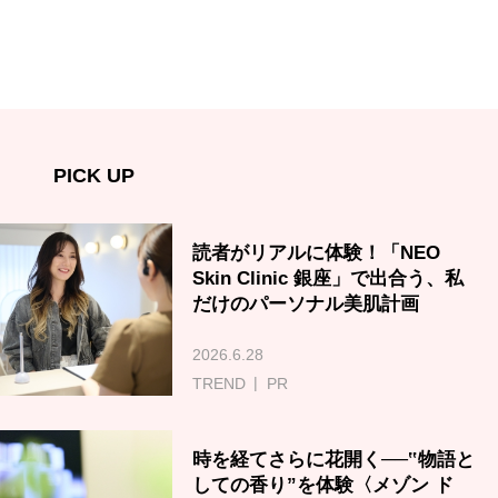
PICK UP
読者がリアルに体験！「NEO
Skin Clinic 銀座」で出合う、私
だけのパーソナル美肌計画
2026.6.28
TREND
PR
時を経てさらに花開く──‟物語と
しての香り”を体験〈メゾン ド