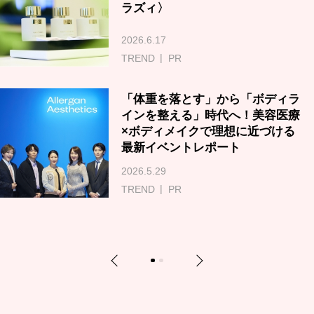
ラズィ〉
2026.6.17
TREND
PR
「体重を落とす」から「ボディラ
インを整える」時代へ！美容医療
×ボディメイクで理想に近づける
最新イベントレポート
2026.5.29
TREND
PR
Previous
Next
1
2