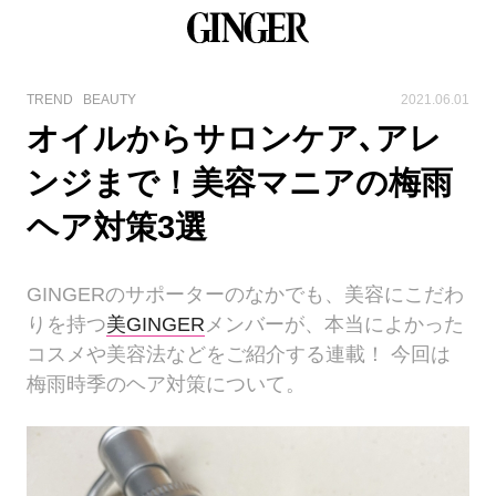
TREND
BEAUTY
2021.06.01
オイルからサロンケア､アレ
ンジまで！美容マニアの梅雨
ヘア対策3選
GINGERのサポーターのなかでも、美容にこだわ
りを持つ
美GINGER
メンバーが、本当によかった
コスメや美容法などをご紹介する連載！ 今回は
梅雨時季のヘア対策について。