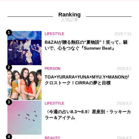
Ranking
人気記事
1
LIFESTYLE
2026.7.31
B&ZAIが贈る熱狂の“夏物語”！笑って、騒
いで、心をつなぐ『Summer Beat』
2
PERSON
2026.8.2
TOA×YURARA×YUNA×MYU.Y×MANONが
クロストーク！CIRRAの夢と目標
3
LIFESTYLE
2026.8.3
〈今週の占い8.3〜8.9〉星座別・ラッキーカ
ラー＆アイテム
4
BEAUTY
2026.8.5