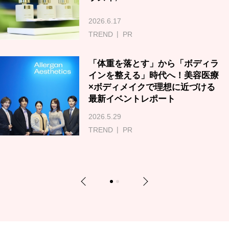
2026.6.17
TREND
PR
「体重を落とす」から「ボディラ
インを整える」時代へ！美容医療
×ボディメイクで理想に近づける
最新イベントレポート
2026.5.29
TREND
PR
Previous
Next
1
2