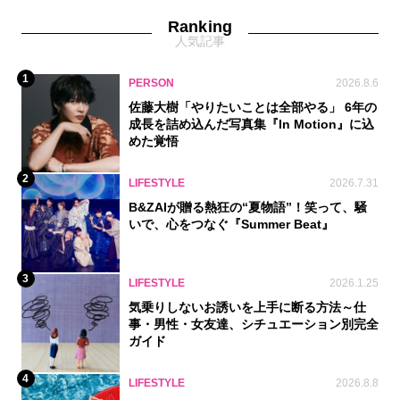
Ranking
人気記事
1
PERSON
2026.8.6
佐藤大樹「やりたいことは全部やる」 6年の
成長を詰め込んだ写真集『In Motion』に込
めた覚悟
2
LIFESTYLE
2026.7.31
B&ZAIが贈る熱狂の“夏物語”！笑って、騒
いで、心をつなぐ『Summer Beat』
3
LIFESTYLE
2026.1.25
気乗りしないお誘いを上手に断る方法～仕
事・男性・女友達、シチュエーション別完全
ガイド
4
LIFESTYLE
2026.8.8