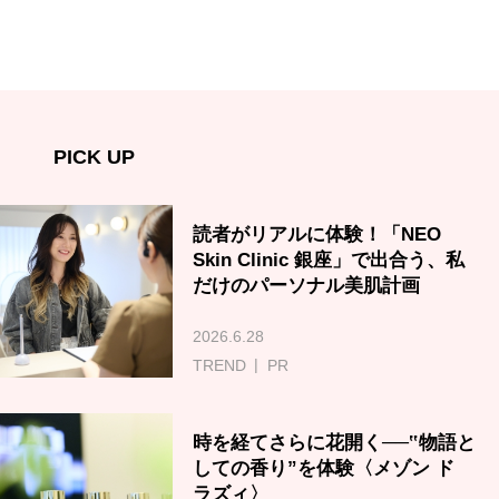
PICK UP
読者がリアルに体験！「NEO
Skin Clinic 銀座」で出合う、私
だけのパーソナル美肌計画
2026.6.28
TREND
PR
時を経てさらに花開く──‟物語と
しての香り”を体験〈メゾン ド
ラズィ〉