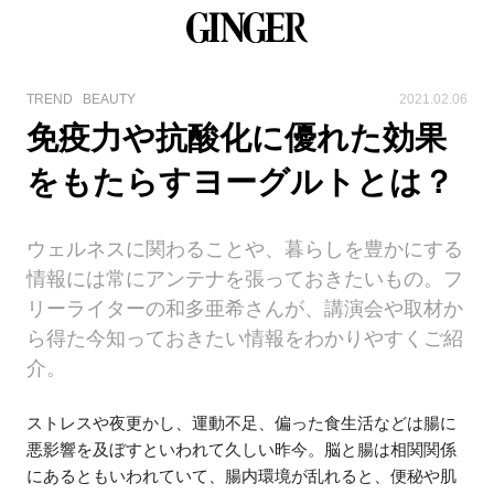
TREND
BEAUTY
2021.02.06
免疫力や抗酸化に優れた効果
をもたらすヨーグルトとは？
ウェルネスに関わることや、暮らしを豊かにする
情報には常にアンテナを張っておきたいもの。フ
リーライターの和多亜希さんが、講演会や取材か
ら得た今知っておきたい情報をわかりやすくご紹
介。
ストレスや夜更かし、運動不足、偏った食生活などは腸に
悪影響を及ぼすといわれて久しい昨今。脳と腸は相関関係
にあるともいわれていて、腸内環境が乱れると、便秘や肌