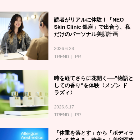
読者がリアルに体験！「NEO
Skin Clinic 銀座」で出合う、私
だけのパーソナル美肌計画
2026.6.28
TREND
PR
時を経てさらに花開く──‟物語と
しての香り”を体験〈メゾン ド
ラズィ〉
2026.6.17
TREND
PR
「体重を落とす」から「ボディラ