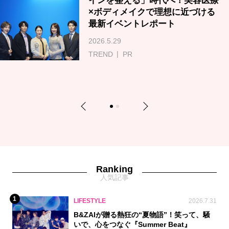
インを整える」時代へ！美容医療
×ボディメイクで理想に近づける
最新イベントレポート
2026.5.29
TREND
PR
Previous
Next
1
2
Ranking
人気記事
1
LIFESTYLE
2026.7.31
B&ZAIが贈る熱狂の“夏物語”！笑って、騒
いで、心をつなぐ『Summer Beat』