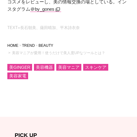
コスメをレビューし、美の情報交換の場としている。イン
スタグラム
＠by_gones
TEXT=長石朝美、薩田晴加、平木詩衣奈
HOME
TREND
BEAUTY
美容マニアが愛用！使うだけで美人度UPなツールとは？
美GINGER
美容機器
美容マニア
スキンケア
美容家電
PICK UP