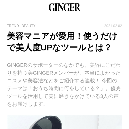
TREND
BEAUTY
2021.02.02
美容マニアが愛用！使うだけ
で美人度UPなツールとは？
GINGERのサポーターのなかでも、美容にこだわ
りを持つ美GINGERメンバーが、本当によかった
コスメや美容法などをご紹介する連載！ 今回の
テーマは「おうち時間に何をしている？」。優秀
ツールを活用して美に磨きをかけている3人の声
をお届けします。