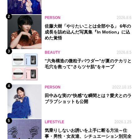
2
PERSON
2026.8.6
佐藤大樹「やりたいことは全部やる」 6年の
成長を詰め込んだ写真集『In Motion』に込
めた覚悟
3
BEAUTY
2026.8.5
‟六角構造の微粒子パウダー”が夏のテカリと
毛穴を救って‟さらツヤ肌”をキープ
4
PERSON
2022.10.15
田中みな実の“快感”な瞬間とは？愛犬とのラ
ブラブショットも公開
5
LIFESTYLE
2026.1.25
気乗りしないお誘いを上手に断る方法～仕
事・男性・女友達、シチュエーション別完全