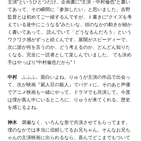
主演”というひとつだけ。企画書に“主演・中村倫也”と書い
てあって、その瞬間に「参加したい」と思いました。吉野
監督とは初めてご一緒するんですが、ト書きに“クイズを考
えている途中にこうなる”みたいな、頭のなかの動きが細か
く書いてあって。 読んでいて「どうなるんだろう」という
ワクワク感がずっと続くんです。展開がスピーディーで、
次に誰が何を言うのか、どう考えるのか、どんどん知りた
くなる。完全に一読者として楽しんでいました。 でも決め
手はやっぱり“中村倫也だから”！
中村
ふふふ。面白いよね。りゅうが主演の作品で出会っ
て、次が映画『屍人荘の殺人』でバディに。そのあと声優
でアニメ映画も一緒にやって、ドラマでも共演して。今度
は僕が真ん中にいるところに、りゅうが来てくれる。歴史
を感じるよね。
神木
満遍なく、いろんな形で共演させてもらってます。
僕のなかでは本当に信頼してるお兄ちゃん。そんなお兄ち
ゃんの主演映画に出られるなら、喜んでどこまでもついて