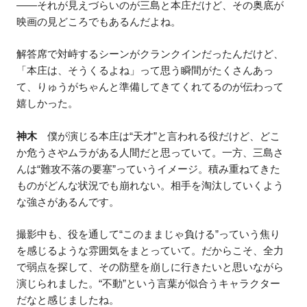
――それが見えづらいのが三島と本庄だけど、その奥底が
映画の見どころでもあるんだよね。
解答席で対峙するシーンがクランクインだったんだけど、
「本庄は、そうくるよね」って思う瞬間がたくさんあっ
て、りゅうがちゃんと準備してきてくれてるのが伝わって
嬉しかった。
神木
僕が演じる本庄は“天才”と言われる役だけど、どこ
か危うさやムラがある人間だと思っていて。一方、三島さ
んは“難攻不落の要塞”っていうイメージ。積み重ねてきた
ものがどんな状況でも崩れない。相手を淘汰していくよう
な強さがあるんです。
撮影中も、役を通して“このままじゃ負ける”っていう焦り
を感じるような雰囲気をまとっていて。だからこそ、全力
で弱点を探して、その防壁を崩しに行きたいと思いながら
演じられました。“不動”という言葉が似合うキャラクター
だなと感じましたね。