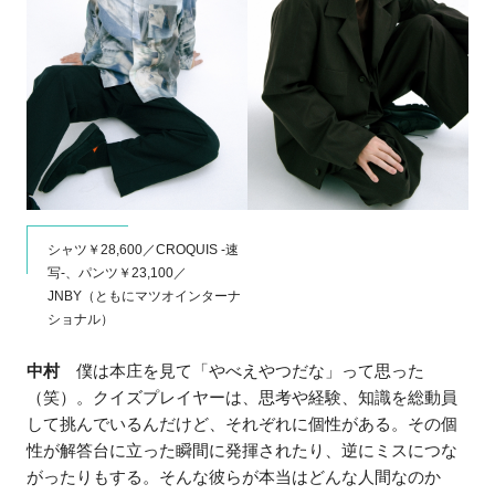
シャツ￥28,600／CROQUIS -速
写-、パンツ￥23,100／
JNBY（ともにマツオインターナ
ショナル）
中村
僕は本庄を見て「やべえやつだな」って思った
（笑）。クイズプレイヤーは、思考や経験、知識を総動員
して挑んでいるんだけど、それぞれに個性がある。その個
性が解答台に立った瞬間に発揮されたり、逆にミスにつな
がったりもする。そんな彼らが本当はどんな人間なのか