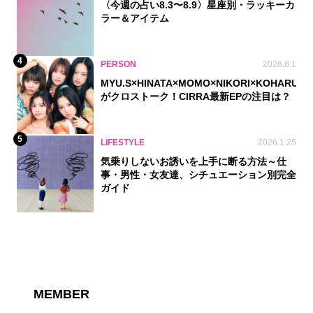
〈今週の占い8.3〜8.9〉星座別・ラッキーカ
ラー＆アイテム
4
PERSON
2026.8.1
MYU.S×HINATA×MOMO×NIKORI×KOHARU
がクロストーク！CIRRA最新EPの注目は？
5
LIFESTYLE
2026.1.25
気乗りしないお誘いを上手に断る方法～仕
事・男性・女友達、シチュエーション別完全
ガイド
MEMBER