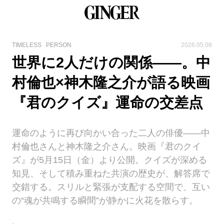
TIMELESS
PERSON
2026.05.08
世界に2人だけの関係――。中
村倫也×神木隆之介が語る映画
『君のクイズ』運命の交差点
運命のように再び向かい合った二人の俳優――中
村倫也さんと神木隆之介さん。映画『君のクイ
ズ』が5月15日（金）より公開。クイズが深める
知見、そして積み重ねた共演の歴史が、解答席で
交錯する。スリルと緊張が支配する空間で、互い
の“魂が共鳴する瞬間”が静かに火花を散らす。