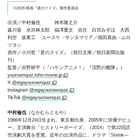
©2026 映画『君のクイズ』製作委員会
出演／中村倫也 神木隆之介
森川葵 水沢林太郎 福澤重文 吉住 白宮みずほ 大西
利空 坂東工 ユースケ・サンタマリア／堀田真由・ムロ
ツヨシ
原作／小川哲『君のクイズ』（朝日文庫／朝日新聞出版
刊）
監督／吉野耕平（『ハケンアニメ！』『沈黙の艦隊』）
yourownquiz.toho-movie.jp
X
@eigayourownquiz
Instagram
@eigayourownquiz
TikTok
@eigayourownquiz
中村倫也
（なかむらともや）
1986年12月24日生まれ、東京都出身。2005年に俳優デビュ
ー。主演舞台「ヒストリーボーイズ」（2014）で第22回読
売演劇大賞を受賞。近年の出演作品に、ドラマ「Shrink―