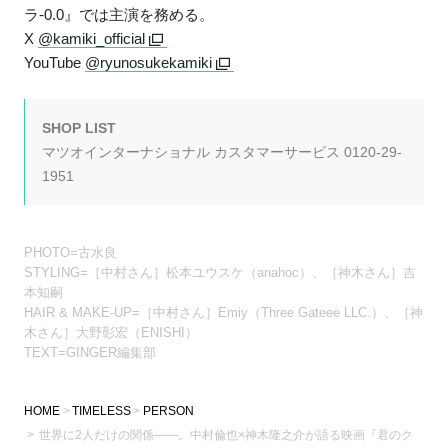
ラ-0.0』では主演を務める。
X
@kamiki_official
YouTube
@ryunosukekamiki
SHOP LIST
マツオインターナショナル カスタマーサービス 0120-29-
1951
PHOTO=古水良
STYLING=［中村さん］松本ユウスケ（anahoc）、［神木さん］吉
本知嗣
HAIR & MAKE-UP=［中村さん］Emiy（Three Gateee LLC.）、［神
木さん］大野彰宏（ENISHI）
TEXT=GINGER編集部
HOME
TIMELESS
PERSON
世界に2人だけの関係――。中村倫也×神木隆之介が語る映画『君のク