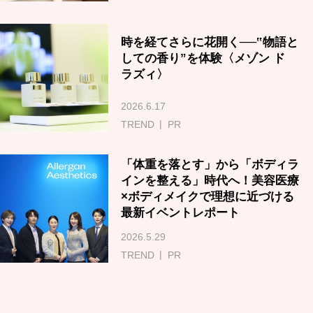
時を経てさらに花開く──‟物語と
しての香り”を体験〈メゾン ド
ラズィ〉
2026.6.17
TREND
PR
「体重を落とす」から「ボディラ
インを整える」時代へ！美容医療
×ボディメイクで理想に近づける
最新イベントレポート
2026.5.29
TREND
PR