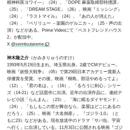
精神科医ヨワイ―」（24）、「DOPE 麻薬取締部特捜課」
（25）、「DREAM STAGE」（26）、映画『ミッシング』
（24）、『ラストマイル』（24）、『あの人が消えた』
（24）、『ペリリュー －楽園のゲルニカ－』（25・声の出
演）などがある。Prime Videoにて「ベストフレンドハウス
2」が配信中。
X
@senritsutareme
神木隆之介
（かみきりゅうのすけ）
1993年5月19日生まれ、埼玉県出身。2歳でCMデビュー。
映画『妖怪大戦争』（05）で第29回日本アカデミー賞新人
俳優賞を受賞。その後、映画『桐島、部活やめるってよ』
（12）、『君の名は。』（16）、「るろうに剣心」シリー
ズ（14-21）など話題作に出演。近年の出演作品に、連続テ
レビ小説「らんまん」（23）、「海に眠るダイヤモンド」
（24）、「もしもこの世が舞台なら、楽屋はどこにあるの
だろう」（25）、映画『大名倒産』、『ゴジラ-1.0』（と
もに23）などがある。現在放送中のドラマ「サバ缶、宇宙
へ行く」に出演している。11月3日に公開される映画『ゴジ