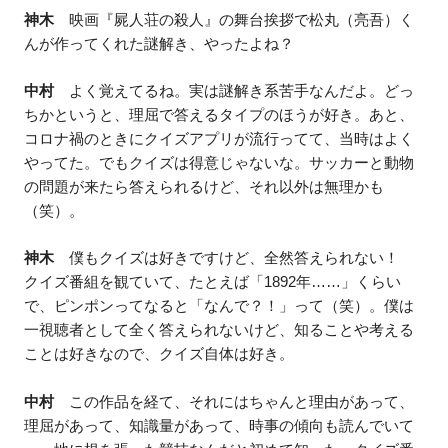
神木
映画『屍人荘の殺人』の舞台挨拶で松丸（亮吾）く
んが作ってくれた謎解き、やったよね？
中村
よく覚えてるね。実は謎解き系苦手なんだよ。どっ
ちかというと、理屈で答えるタイプのほうが好き。あと、
コロナ禍のときにクイズアプリが流行ってて、当時はよく
やってた。でもクイズは得意じゃないな。サッカーと動物
の問題が来たら答えられるけど、それ以外は無理かも
（笑）。
神木
僕もクイズは好きですけど、全然答えられない！
クイズ番組を観ていて、たとえば「1892年……」くらい
で、ピンポンってなると「なんで？！」って（笑）。僕は
一視聴者として全く答えられないけど、知ることや考える
ことは好きなので、クイズ自体は好き。
中村
この作品を経て、それにはちゃんと理由があって、
理屈があって、知識量があって、時事の傾向も読んでいて