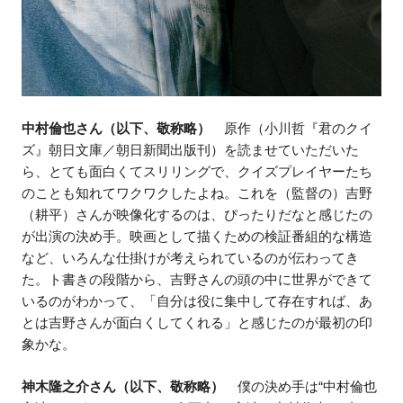
中村倫也さん（以下、敬称略）
原作（小川哲『君のクイ
ズ』朝日文庫／朝日新聞出版刊）を読ませていただいた
ら、とても面白くてスリリングで、クイズプレイヤーたち
のことも知れてワクワクしたよね。これを（監督の）吉野
（耕平）さんが映像化するのは、ぴったりだなと感じたの
が出演の決め手。映画として描くための検証番組的な構造
など、いろんな仕掛けが考えられているのが伝わってき
た。ト書きの段階から、吉野さんの頭の中に世界ができて
いるのがわかって、「自分は役に集中して存在すれば、あ
とは吉野さんが面白くしてくれる」と感じたのが最初の印
象かな。
神木隆之介さん（以下、敬称略）
僕の決め手は“中村倫也