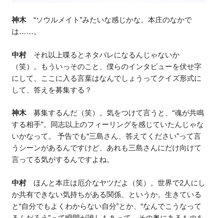
神木
“ソウルメイト”みたいな感じかな。本庄のなかで
は……。
中村
それ以上喋るとネタバレになるんじゃないか
（笑）。もういっそのこと、僕らのインタビューを伏せ字
にして、ここに入る言葉はなんでしょうってクイズ形式に
して、答えを募集する？
神木
募集するんだ（笑）。気をつけて言うと、“魂が共鳴
する相手”。同志以上のフィーリングを感じていたんじゃな
いかなって。 予告でも“三島さん、答えてください”って言
うシーンがあるんですけど、あれも三島さんにだけ向けて
言ってる気がするんですよね。
中村
ほんと本庄は厄介なヤツだよ（笑）。世界で2人にし
か共有できない気持ちがある関係、というか。生きている
と“自分でもよくわからない自分”とか、“なんでこうなって
るんだろう”って瞬間が誰しもあって、その奥にあるものを