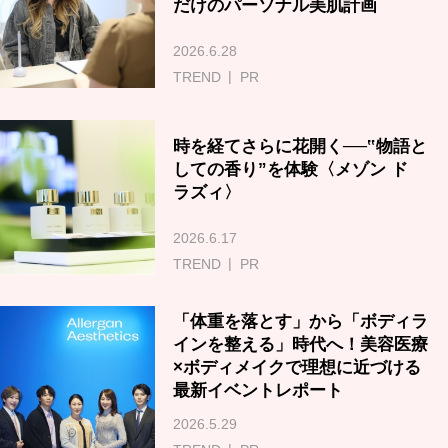
だけのパーソナル美肌計画
2026.6.28
TREND
PR
時を経てさらに花開く──‟物語と
しての香り”を体験〈メゾン ド
ラズィ〉
2026.6.17
TREND
PR
「体重を落とす」から「ボディラ
インを整える」時代へ！美容医療
×ボディメイクで理想に近づける
最新イベントレポート
2026.5.29