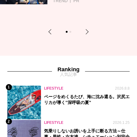
TREND
PR
Previous
Next
1
2
Ranking
人気記事
1
LIFESTYLE
2026.8.8
ページをめくるたび、海に沈み還る。沢尻エ
リカが導く‟深呼吸の夏”
2
LIFESTYLE
2026.1.25
気乗りしないお誘いを上手に断る方法～仕
事・男性・女友達、シチュエーション別完全