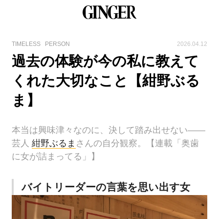
TIMELESS
PERSON
2026.04.12
過去の体験が今の私に教えて
くれた大切なこと【紺野ぶる
ま】
本当は興味津々なのに、決して踏み出せない――
芸人
紺野ぶるま
さんの自分観察。【連載「奥歯
に女が詰まってる」】
バイトリーダーの言葉を思い出す女