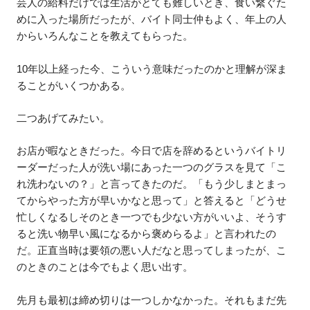
芸人の給料だけでは生活がとても難しいとき、食い繋ぐた
めに入った場所だったが、バイト同士仲もよく、年上の人
からいろんなことを教えてもらった。
10年以上経った今、こういう意味だったのかと理解が深ま
ることがいくつかある。
二つあげてみたい。
お店が暇なときだった。今日で店を辞めるというバイトリ
ーダーだった人が洗い場にあった一つのグラスを見て「こ
れ洗わないの？」と言ってきたのだ。「もう少しまとまっ
てからやった方が早いかなと思って」と答えると「どうせ
忙しくなるしそのとき一つでも少ない方がいいよ、そうす
ると洗い物早い風になるから褒めらるよ」と言われたの
だ。正直当時は要領の悪い人だなと思ってしまったが、こ
のときのことは今でもよく思い出す。
先月も最初は締め切りは一つしかなかった。それもまだ先