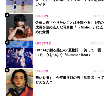
ガイド
3
PERSON
2026.8.6
佐藤大樹「やりたいことは全部やる」 6年の
成長を詰め込んだ写真集『In Motion』に込
めた覚悟
4
LIFESTYLE
2026.7.31
B&ZAIが贈る熱狂の“夏物語”！笑って、騒
いで、心をつなぐ『Summer Beat』
5
PERSON
2023.2.8
勢いを増す、今年最注目の男「竜星涼」って
どんな人？